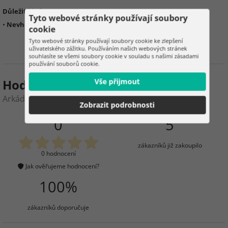
Důležité informace:
Tyto webové stránky používají soubory
•
Nevhodné pro děti do 3 let
– malé části, nebezpečí udušení
cookie
Tyto webové stránky používají soubory cookie ke zlepšení
uživatelského zážitku. Používáním našich webových stránek
souhlasíte se všemi soubory cookie v souladu s našimi zásadami
používání souborů cookie.
Hodnocení produktu
Vše přijmout
Arkádová střílečka na terč s dinosaury
Zobrazit podrobnosti
0
5
zákazníků již zakoupilo
0 hodnocení
Jak ověřujeme hodnocení?
100%
zákazníků doporučuje