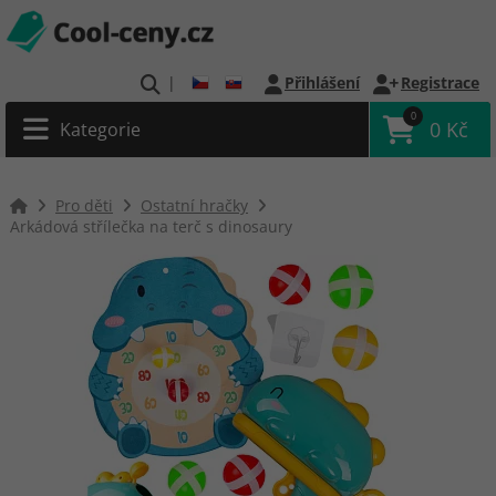
|
Přihlášení
Registrace
0
0 Kč
Kategorie
Pro děti
Ostatní hračky
Arkádová střílečka na terč s dinosaury