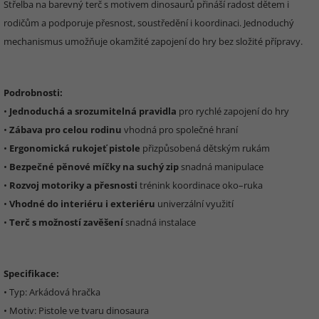
Střelba na barevný terč s motivem dinosaurů přináší radost dětem i
rodičům a podporuje přesnost, soustředění i koordinaci. Jednoduchý
mechanismus umožňuje okamžité zapojení do hry bez složité přípravy.
Podrobnosti:
•
Jednoduchá a srozumitelná pravidla
pro rychlé zapojení do hry
•
Zábava pro celou rodinu
vhodná pro společné hraní
•
Ergonomická rukojeť pistole
přizpůsobená dětským rukám
•
Bezpečné pěnové míčky na suchý zip
snadná manipulace
•
Rozvoj motoriky a přesnosti
trénink koordinace oko–ruka
•
Vhodné do interiéru i exteriéru
univerzální využití
•
Terč s možností zavěšení
snadná instalace
Specifikace:
• Typ: Arkádová hračka
• Motiv: Pistole ve tvaru dinosaura