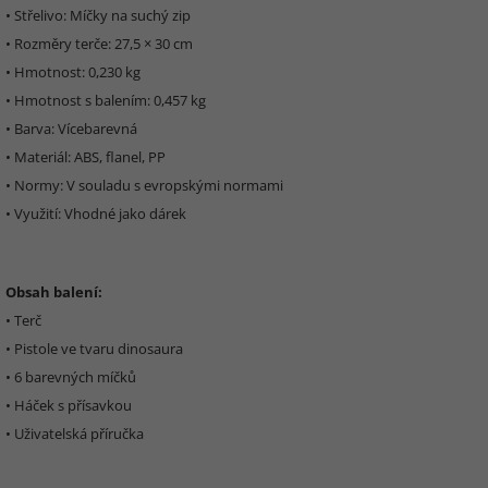
• Střelivo: Míčky na suchý zip
• Rozměry terče: 27,5 × 30 cm
• Hmotnost: 0,230 kg
• Hmotnost s balením: 0,457 kg
• Barva: Vícebarevná
• Materiál: ABS, flanel, PP
• Normy: V souladu s evropskými normami
• Využití: Vhodné jako dárek
Obsah balení:
• Terč
• Pistole ve tvaru dinosaura
• 6 barevných míčků
• Háček s přísavkou
• Uživatelská příručka