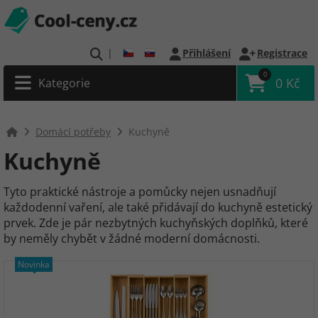
|
Přihlášení
Registrace
0
0 Kč
Kategorie
Domácí potřeby
Kuchyně
Kuchyně
Tyto praktické nástroje a pomůcky nejen usnadňují
každodenní vaření, ale také přidávají do kuchyně estetický
prvek. Zde je pár nezbytných kuchyňských doplňků, které
by neměly chybět v žádné moderní domácnosti.
Novinka