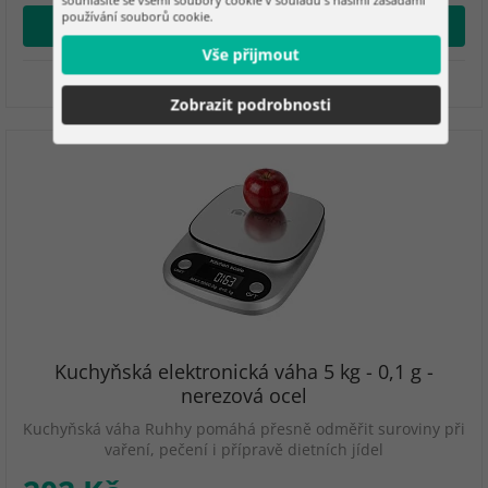
souhlasíte se všemi soubory cookie v souladu s našimi zásadami
používání souborů cookie.
Přidat do košíku
Vše přijmout
Skladem
Zobrazit podrobnosti
Kuchyňská elektronická váha 5 kg - 0,1 g -
nerezová ocel
Kuchyňská váha Ruhhy pomáhá přesně odměřit suroviny při
vaření, pečení i přípravě dietních jídel