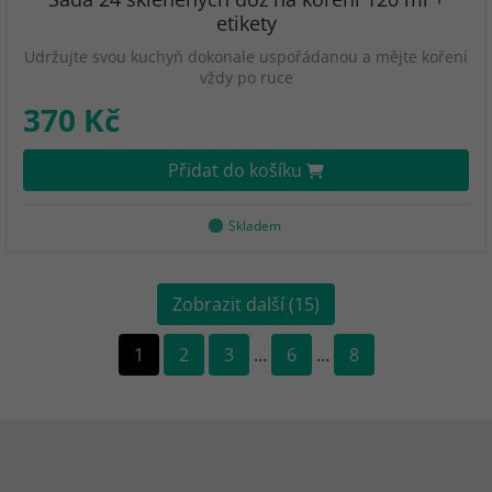
etikety
Udržujte svou kuchyň dokonale uspořádanou a mějte koření
vždy po ruce
370 Kč
Přidat do košíku
Skladem
Zobrazit další (15)
1
2
3
…
6
…
8