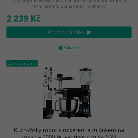
Výkonný kuchyňský robot usnadní každodenní přípravu
těsta, krémů, pomazánek i šlehačky
2 239 Kč
Přidat do košíku
Skladem
Doprava zdarma
Kuchyňský robot s mixérem a mlýnkem na
maso – 2000 W, vyhřívaná mísa 6,2 l