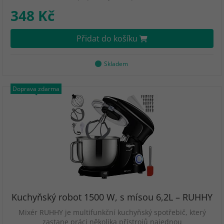
348 Kč
Přidat do košíku
Skladem
Doprava zdarma
Kuchyňský robot 1500 W, s mísou 6,2L – RUHHY
Mixér RUHHY je multifunkční kuchyňský spotřebič, který
zastane práci několika přístrojů najednou