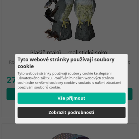
Plašič ptáků – realistický sokol
Tyto webové stránky používají soubory
Realistický plašič účinně odstrašuje ptáky a malé hlodavce
cookie
díky věrnému provedení, realistickým…
Tyto webové stránky používají soubory cookie ke zlepšení
276 Kč
uživatelského zážitku. Používáním našich webových stránek
souhlasíte se všemi soubory cookie v souladu s našimi zásadami
používání souborů cookie.
Přidat do košíku
Vše přijmout
Skladem
Zobrazit podrobnosti