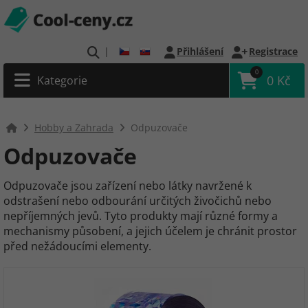
|
Přihlášení
Registrace
0
0 Kč
Kategorie
Hobby a Zahrada
Odpuzovače
Odpuzovače
Odpuzovače jsou zařízení nebo látky navržené k
odstrašení nebo odbourání určitých živočichů nebo
nepříjemných jevů. Tyto produkty mají různé formy a
mechanismy působení, a jejich účelem je chránit prostor
před nežádoucími elementy.