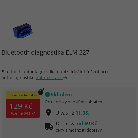
Bluetooth diagnostika ELM 327
Bluetooth autodiagnostika nabízí ideální řešení pro
autodiagnostiku
Zobrazit více
Skladem
Cenová bomba
Objednávky odesíláme obratem !
129 Kč
U vás již
11.08.
Ušetříte
241 Kč
Doprava
od 69 Kč
ceny a možnosti dopravy