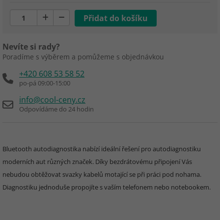
Nevíte si rady?
Poradíme s výběrem a pomůžeme s objednávkou
+420 608 53 58 52
po-pá 09:00-15:00
info@cool-ceny.cz
Odpovídáme do 24 hodin
Bluetooth autodiagnostika nabízí ideální řešení pro autodiagnostiku
moderních aut různých značek. Díky bezdrátovému připojení Vás
nebudou obtěžovat svazky kabelů motající se při práci pod nohama.
Diagnostiku jednoduše propojíte s vaším telefonem nebo notebookem.