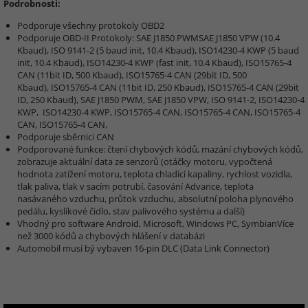
Podrobnosti:
Podporuje všechny protokoly OBD2
Podporuje OBD-II Protokoly: SAE J1850 PWMSAE J1850 VPW (10.4
Kbaud), ISO 9141-2 (5 baud init, 10.4 Kbaud), ISO14230-4 KWP (5 baud
init, 10.4 Kbaud), ISO14230-4 KWP (fast init, 10.4 Kbaud), ISO15765-4
CAN (11bit ID, 500 Kbaud), ISO15765-4 CAN (29bit ID, 500
Kbaud), ISO15765-4 CAN (11bit ID, 250 Kbaud), ISO15765-4 CAN (29bit
ID, 250 Kbaud), SAE J1850 PWM, SAE J1850 VPW, ISO 9141-2, ISO14230-4
KWP, ISO14230-4 KWP, ISO15765-4 CAN, ISO15765-4 CAN, ISO15765-4
CAN, ISO15765-4 CAN,
Podporuje sběrnici CAN
Podporované funkce: čtení chybových kódů, mazání chybových kódů,
zobrazuje aktuální data ze senzorů (otáčky motoru, vypočtená
hodnota zatížení motoru, teplota chladící kapaliny, rychlost vozidla,
tlak paliva, tlak v sacím potrubí, časování Advance, teplota
nasávaného vzduchu, průtok vzduchu, absolutní poloha plynového
pedálu, kyslíkové čidlo, stav palivového systému a další)
Vhodný pro software Android, Microsoft, Windows PC, SymbianVíce
než 3000 kódů a chybových hlášení v databázi
Automobil musí bý vybaven 16-pin DLC (Data Link Connector)