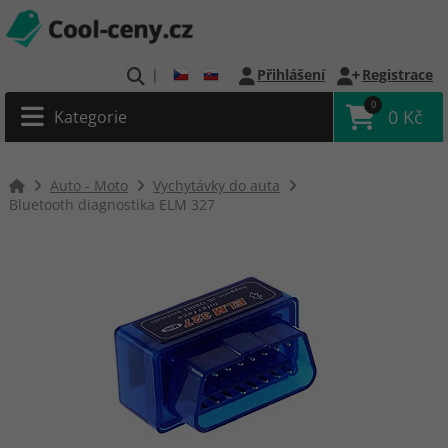
|
Přihlášení
Registrace
0
0 Kč
Kategorie
Auto - Moto
Vychytávky do auta
Bluetooth diagnostika ELM 327