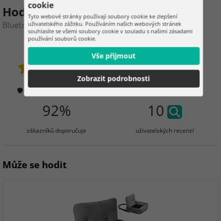
cookie
Hodnocení produktu
Tyto webové stránky používají soubory cookie ke zlepšení
Bluetooth diagnostika ELM 327
uživatelského zážitku. Používáním našich webových stránek
souhlasíte se všemi soubory cookie v souladu s našimi zásadami
používání souborů cookie.
4.6
619
Vše přijmout
zákazníků již zakoupilo
Zobrazit podrobnosti
24 hodnocení
Jak ověřujeme hodnocení?
92%
10
zákazníků doporučuje
uživatelských recenzí
Může se hodit