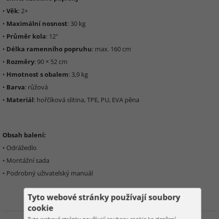
•
Věk
: 2+
•
Maximální nosnost
: 30 kg
•
Průměr kola
: 12"
•
Délka ramenního popruhu
: max. 160 cm
•
Rozměry
: 90 × 52 cm
•
Hmotnost s obalem
: 3,9 kg
•
Barva
: růžová
•
Materiál
: hořčíková slitina, TPE, PU, EVA pěna
Obsah balení:
• Odrážedlo
• Montážní sada
• Podrobný uživatelský manuál
Tyto webové stránky používají soubory
cookie
Tyto webové stránky používají soubory cookie ke zlepšení