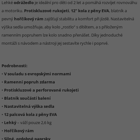
Lehké
odrážedlo
je ideální pro děti od 2 let a pomáhá rozvíjet rovnováhu
a motoriku.
Protiskluzové rukojeti
,
12" kola z pěny EVA
, blatník a
pevný
hořčíkový rám
zajišťují stabilitu a komfort při jízdě. Nastavitelná
výška sedla umožňuje, aby kolo „rostlo“ s dítětem, a s přiloženým
ramenním popruhem lze kolo snadno přenášet. Díky jednoduché
montáži s návodem a nástroji jej sestavíte rychle i poprvé.
Podrobnosti:
•
V souladu s evropskými normami
•
Ramenní popruh zdarma
•
Protiskluzové a perforované rukojeti
•
Blatník součástí balení
•
Nastavitelná výška sedla
•
12 palcová kola z pěny EVA
•
Lehký
– váží pouze 2,6 kg
•
Hořčíkový rám
•
Silné, ozdobné paprsky