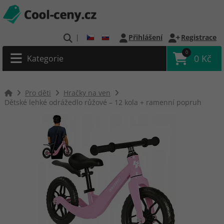
|
Přihlášení
Registrace
0
0 Kč
Kategorie
Pro děti
Hračky na ven
Dětské lehké odrážedlo růžové – 12 kola + ramenní popruh