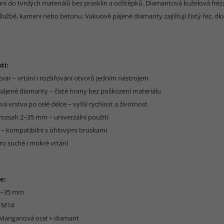
ání do tvrdých materiálů bez prasklin a odštěpků. Diamantová kuželová fréz
dlažbě, kameni nebo betonu. Vakuově pájené diamanty zajišťují čistý řez, dl
ti:
tvar – vrtání i rozšiřování otvorů jedním nástrojem
pájené diamanty – čisté hrany bez poškození materiálu
á vrstva po celé délce – vyšší rychlost a životnost
 rozsah 2–35 mm – univerzální použití
4 – kompatibilní s úhlovými bruskami
ro suché i mokré vrtání
e:
 2–35 mm
: M14
: Manganová ocel + diamant