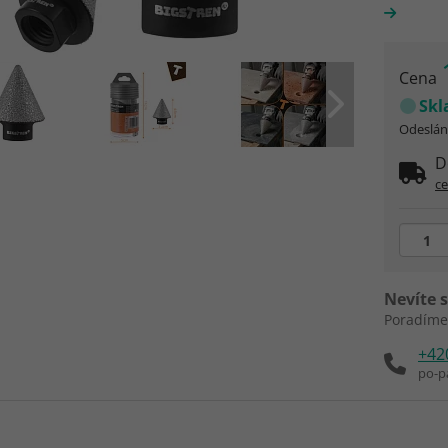
Cena
Sk
Odeslání
D
c
Nevíte s
Poradíme
+42
po-p