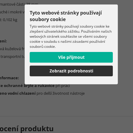
amantové části: 38 mm
Suché i mokré vrtání
Tyto webové stránky používají
soubory cookie
: 0,102 kg
Tyto webové stránky používají soubory cookie ke
zlepšení uživatelského zážitku. Používáním našich
webových stránek souhlasíte se všemi soubory
ení:
cookie v souladu s našimi zásadami používání
souborů cookie.
vá kuželová fréza 2–35 mm
 transportní tuba
Vše přijmout
Zobrazit podrobnosti
informace:
te ochranné brýle a rukavice
při práci
no vodní chlazení
pro delší životnost nástroje
ocení produktu