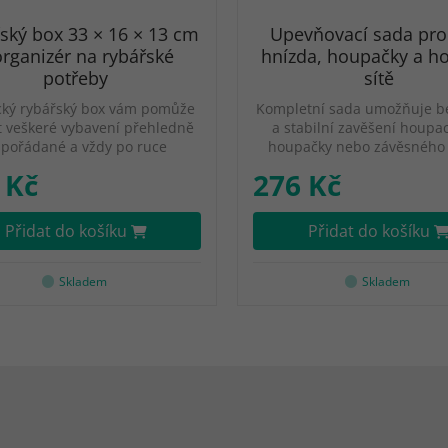
ský box 33 × 16 × 13 cm
Upevňovací sada pro
organizér na rybářské
hnízda, houpačky a h
potřeby
sítě
cký rybářský box vám pomůže
Kompletní sada umožňuje b
t veškeré vybavení přehledně
a stabilní zavěšení houpací
pořádané a vždy po ruce
houpačky nebo závěsného 
 Kč
276 Kč
Přidat do košíku
Přidat do košíku
Skladem
Skladem