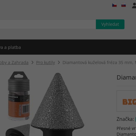
a a platba
bby a Zahrada
Pro kutily
Diamantová kuželová fréza 35 mm,
Diaman
Značka:
Přesné vr
Diamanto