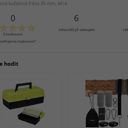
ová kuželová fréza 35 mm, M14
0
6
zákazníků již zakoupilo
zák
0 hodnocení
 ověřujeme hodnocení?
e hodit