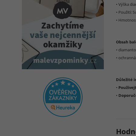
• Výška di
• Použití: 
• Hmotnost
Obsah bal
• diamanto
• ochranná
Důležité 
•
Používej
•
Doporuče
Hodn