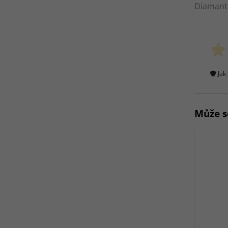
Diamant
Jak
Může s