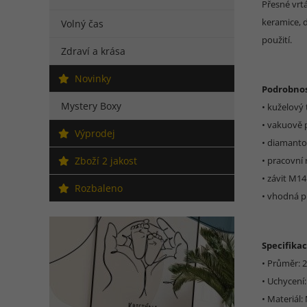
Přesné vrt
keramice, 
Volný čas
použití.
Zdraví a krása
Novinky
Podrobnos
Mystery Boxy
• kuželový 
• vakuově 
Výprodej
• diamantov
Zboží 2 jakost
• pracovní
• závit M1
Rozbaleno
• vhodná p
Specifikac
• Průměr:
• Uchycení
• Materiál