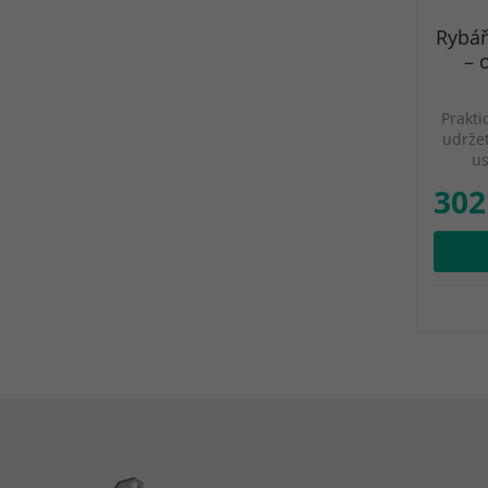
Rybář
– 
Prakti
udrže
us
302