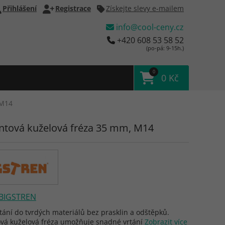
Přihlášení
Registrace
Získejte slevy e-mailem
info@cool-ceny.cz
+420 608 53 58 52
(po-pá: 9-15h.)
0
0 Kč
 M14
tová kuželová fréza 35 mm, M14
BIGSTREN
tání do tvrdých materiálů bez prasklin a odštěpků.
vá kuželová fréza umožňuje snadné vrtání
Zobrazit více