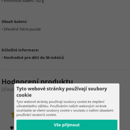
• Hmotnost balení: 192 g
Obsah balení:
• Dřevěné Tetris puzzle
Důležité informace:
•
Nevhodné pro děti do 36 měsíců
Hodnocení produktu
Tyto webové stránky používají soubory
Dřevěné Tetris puzzle
cookie
5
9
Tyto webové stránky používají soubory cookie ke zlepšení
uživatelského zážitku. Používáním našich webových stránek
souhlasíte se všemi soubory cookie v souladu s našimi zásadami
používání souborů cookie.
zákazníků již zakoupilo
1 hodnocení
Vše přijmout
Jak ověřujeme hodnocení?