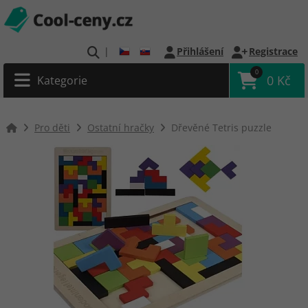
|
Přihlášení
Registrace
0
0 Kč
Kategorie
Pro děti
Ostatní hračky
Dřevěné Tetris puzzle