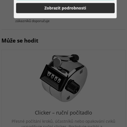
100%
Zobrazit podrobnosti
zákazníků doporučuje
Může se hodit
Clicker – ruční počítadlo
Přesné počítání kroků, účastníků nebo opakování cviků
usnadňuje ruční clicker. Poskytuje rychlý a…