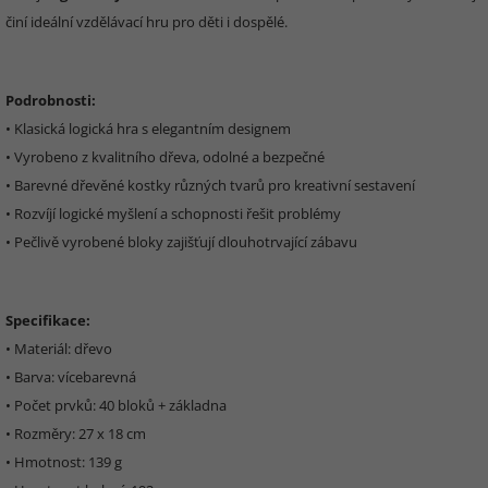
činí ideální vzdělávací hru pro děti i dospělé.
Podrobnosti:
• Klasická logická hra s elegantním designem
• Vyrobeno z kvalitního dřeva, odolné a bezpečné
• Barevné dřevěné kostky různých tvarů pro kreativní sestavení
• Rozvíjí logické myšlení a schopnosti řešit problémy
• Pečlivě vyrobené bloky zajišťují dlouhotrvající zábavu
Specifikace:
• Materiál: dřevo
• Barva: vícebarevná
• Počet prvků: 40 bloků + základna
• Rozměry: 27 x 18 cm
• Hmotnost: 139 g