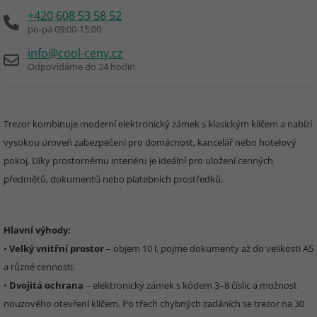
+420 608 53 58 52
po-pá 09:00-15:00
info@cool-ceny.cz
Odpovídáme do 24 hodin
Trezor kombinuje moderní elektronický zámek s klasickým klíčem a nabízí
vysokou úroveň zabezpečení pro domácnost, kancelář nebo hotelový
pokoj. Díky prostornému interiéru je ideální pro uložení cenných
předmětů, dokumentů nebo platebních prostředků.
Hlavní výhody:
•
Velký vnitřní prostor
– objem 10 l, pojme dokumenty až do velikosti A5
a různé cennosti.
•
Dvojitá ochrana
– elektronický zámek s kódem 3–8 číslic a možnost
nouzového otevření klíčem. Po třech chybných zadáních se trezor na 30