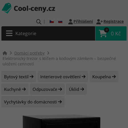
|
Přihlášení
Registrace
0
0 Kč
Kategorie
Domácí potřeby
Elektronický trezor s klíčem a kodovým zámkem – bezpečné
uložení cenností
Bytový textil
Interierové osvětlení
Koupelna
Kuchyně
Odpuzovače
Úklid
Vychytávky do domácnosti