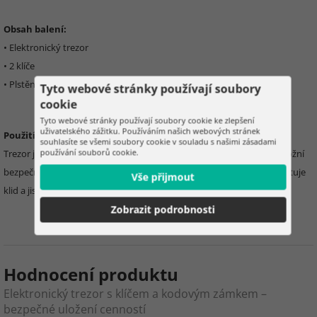
Obsah balení:
• Elektronický trezor
• 2 klíče
• Plstěná vložka pro ochranu šperků
Tyto webové stránky používají soubory
cookie
Tyto webové stránky používají soubory cookie ke zlepšení
uživatelského zážitku. Používáním našich webových stránek
Použití:
souhlasíte se všemi soubory cookie v souladu s našimi zásadami
používání souborů cookie.
Trezor je vhodný pro domácí, kancelářské či hotelové prostředí. Umožní
bezpečné uložení peněz, dokladů, šperků a dalších cenností, a poskytuje
Vše přijmout
klid a jistotu, že jsou vaše věci chráněny.
Zobrazit podrobnosti
Hodnocení produktu
Elektronický trezor s klíčem a kodovým zámkem –
bezpečné uložení cenností