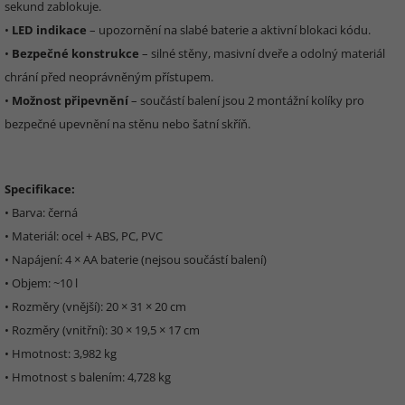
sekund zablokuje.
•
LED indikace
– upozornění na slabé baterie a aktivní blokaci kódu.
•
Bezpečné konstrukce
– silné stěny, masivní dveře a odolný materiál
chrání před neoprávněným přístupem.
•
Možnost připevnění
– součástí balení jsou 2 montážní kolíky pro
bezpečné upevnění na stěnu nebo šatní skříň.
Specifikace:
• Barva: černá
• Materiál: ocel + ABS, PC, PVC
• Napájení: 4 × AA baterie (nejsou součástí balení)
• Objem: ~10 l
• Rozměry (vnější): 20 × 31 × 20 cm
• Rozměry (vnitřní): 30 × 19,5 × 17 cm
• Hmotnost: 3,982 kg
• Hmotnost s balením: 4,728 kg