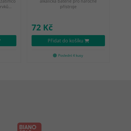
 zatímco
alkalická baterie pro náročné
prvků…
přístroje
72 Kč
Přidat do košíku
Poslední 4 kusy