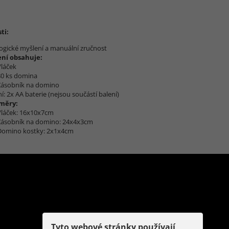
ti:
 logické myšlení a manuální zručnost
ení obsahuje:
Vláček
80 ks domina
Zásobník na domino
í: 2x AA baterie (nejsou součástí balení)
měry:
Vláček: 16x10x7cm
Zásobník na domino: 24x4x3cm
Domino kostky: 2x1x4cm
Tyto webové stránky používají