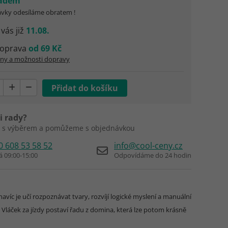
ladem
vky odesíláme obratem !
 vás již
11.08.
oprava
od 69 Kč
eny a možnosti dopravy
i rady?
 s výběrem a pomůžeme s objednávkou
0 608 53 58 52
info@cool-ceny.cz
á 09:00-15:00
Odpovídáme do 24 hodin
avíc je učí rozpoznávat tvary, rozvíjí logické myslení a manuální
láček za jízdy postaví řadu z domina, která lze potom krásně