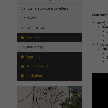
Vánoční dekorace a osvětlení
Podrobnos
Volný čas
Rozvíjí
Bal
Zdraví a krása
Novinky
Napajen
Mystery Boxy
Roz
Výprodej
Zboží 2 jakost
Rozbaleno