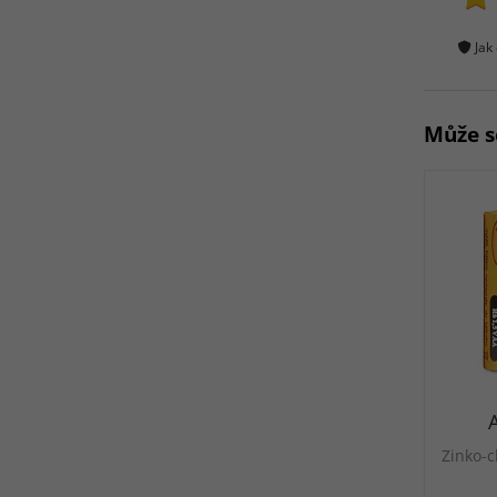
Jak
Může s
A
Zinko-c