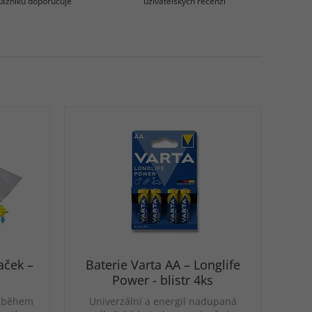
azníků doporučuje
uživatelských recenzí
aček –
Baterie Varta AA – Longlife
Power - blistr 4ks
m během
Univerzální a energií nadupaná