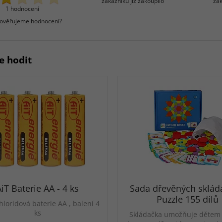
zákazníků již zakoupilo
zák
1 hodnocení
 ověřujeme hodnocení?
e hodit
iT Baterie AA - 4 ks
Sada dřevěných sklád
Puzzle 155 dílů
hloridová baterie AA , balení 4
ks
Skládačka umožňuje děte