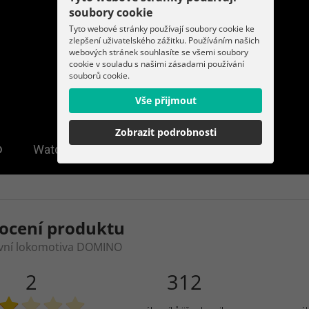
soubory cookie
Tyto webové stránky používají soubory cookie ke
zlepšení uživatelského zážitku. Používáním našich
webových stránek souhlasíte se všemi soubory
cookie v souladu s našimi zásadami používání
souborů cookie.
Vše přijmout
Zobrazit podrobnosti
ocení produktu
ivní lokomotiva DOMINO
2
312