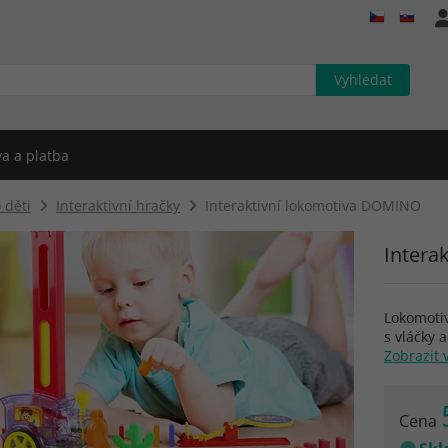
a a platba
 děti
Interaktivní hračky
Interaktivní lokomotiva DOMINO
Intera
Lokomotiv
s vláčky 
Zobrazit 
Cena