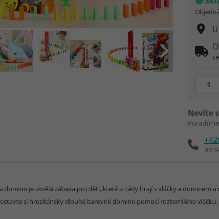
Sk
Objedná
U
D
c
Nevíte s
Poradíme
+42
po-p
domino je skvělá zábava pro děti, které si rády hrají s vláčky a dominem a n
Postavte si hrozitánsky dlouhé barevné domino pomocí roztomilého vláčku. V