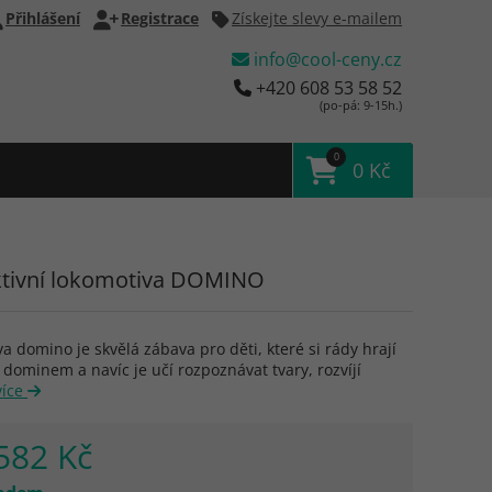
Přihlášení
Registrace
Získejte slevy e-mailem
info@cool-ceny.cz
+420 608 53 58 52
(po-pá: 9-15h.)
0
0 Kč
ktivní lokomotiva DOMINO
a domino je skvělá zábava pro děti, které si rády hrají
a dominem a navíc je učí rozpoznávat tvary, rozvíjí
více
582 Kč