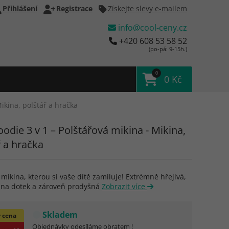
Přihlášení
Registrace
Získejte slevy e-mailem
info@cool-ceny.cz
+420 608 53 58 52
(po-pá: 9-15h.)
0
0 Kč
Mikina, polštář a hračka
odie 3 v 1 – Polštářová mikina - Mikina,
ř a hračka
mikina, kterou si vaše dítě zamiluje! Extrémně hřejivá,
 na dotek a zároveň prodyšná
Zobrazit více
Skladem
 cena
Objednávky odesíláme obratem !