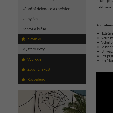
mikina je n
i oblíbená 
Vánoční dekorace a osvětlení
Volný čas
Podrobnos
Zdraví a krása
Extrémn
Velká k
Novinky
Velmi p
Mikina 
Mystery Boxy
Univerzá
Lze prá
Výprodej
Perfekt
Zboží 2 jakost
Rozbaleno