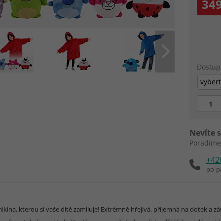
349
Dostup
vybert
Nevíte s
Poradíme
+42
po-p
kina, kterou si vaše dítě zamiluje! Extrémně hřejivá, příjemná na dotek a z