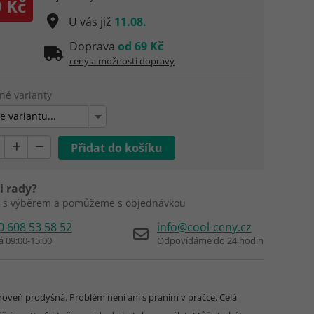
 Kč
U vás již
11.08.
Doprava
od 69 Kč
ceny a možnosti dopravy
né varianty
e variantu...
i rady?
 s výběrem a pomůžeme s objednávkou
0 608 53 58 52
info@cool-ceny.cz
á 09:00-15:00
Odpovídáme do 24 hodin
ároveň prodyšná. Problém není ani s praním v pračce. Celá