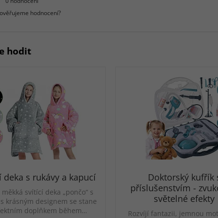
0 hodnocení
 ověřujeme hodnocení?
e hodit
cí deka s rukávy a kapucí
Doktorský kufřík 
příslušenstvím - zvuk
 měkká svítící deka „pončo“ s
světelné efekty
 s krásným designem se stane
fektním doplňkem během…
Rozvíjí fantazii, jemnou mo