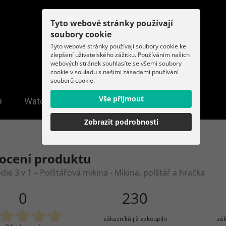
Tyto webové stránky používají
soubory cookie
Tyto webové stránky používají soubory cookie ke
zlepšení uživatelského zážitku. Používáním našich
webových stránek souhlasíte se všemi soubory
cookie v souladu s našimi zásadami používání
souborů cookie.
Vše přijmout
Zobrazit podrobnosti
ocení produktu
die 3 v 1 – Polštářová mikina - Mikina, polštář a hračka
0
230
zákazníků již zakoupilo
zák