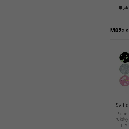
Jak
Může s
Svítí
Super
rukávy
per