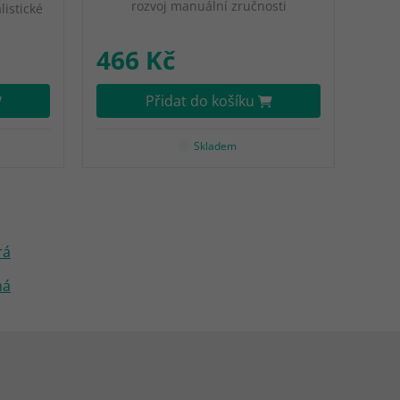
rozvoj manuální zručnosti
listické
466 Kč
Přidat do košíku
Skladem
rá
ná