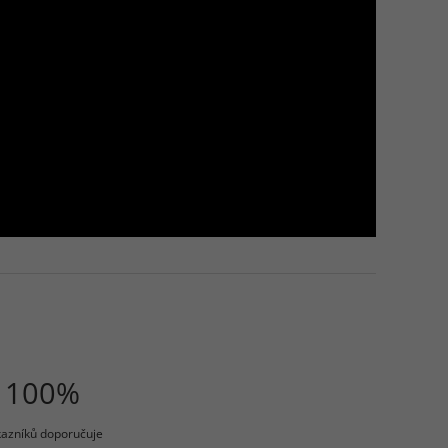
100%
azníků doporučuje