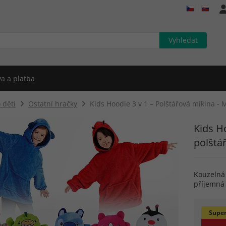
a a platba
 děti
Ostatní hračky
Kids Hoodie 3 v 1 – Polštářová mikina - 
Kids Ho
polštá
Kouzelná 
příjemná
Super