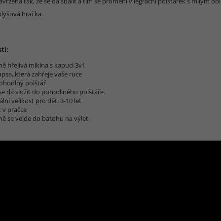
avržena tak, že se dá sbalit a tím se promění v legrační polštářek s milým o
plyšová hračka.
ti:
ě hřejivá mikina s kapucí 3v1
apsa, která zahřeje vaše ruce
ohodlný polštář
se dá složit do pohodlného polštáře.
lní velikost pro děti 3-10 let.
t v pračce
ně se vejde do batohu na výlet