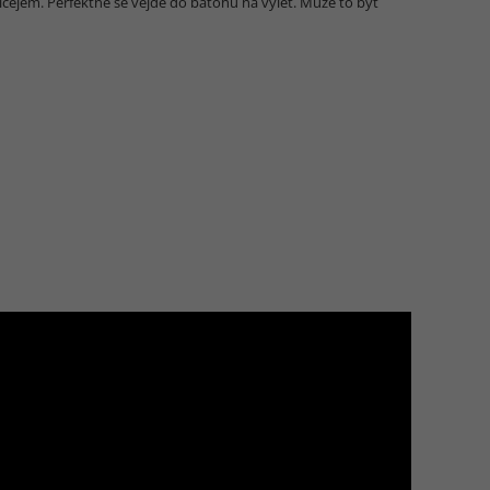
bličejem. Perfektně se vejde do batohu na výlet. Může to být