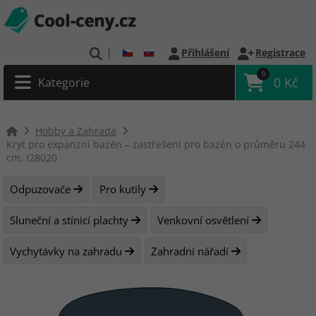
|
Přihlášení
Registrace
0
0 Kč
Kategorie
Hobby a Zahrada
Kryt pro expanzní bazén – zastřešení pro bazén o průměru 244
cm, I28020
Odpuzovače
Pro kutily
Sluneční a stínicí plachty
Venkovní osvětlení
Vychytávky na zahradu
Zahradní nářadí