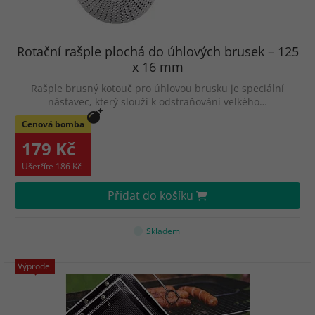
Rotační rašple plochá do úhlových brusek – 125
x 16 mm
Rašple brusný kotouč pro úhlovou brusku je speciální
nástavec, který slouží k odstraňování velkého…
Cenová bomba
179 Kč
Ušetříte 186 Kč
Přidat do košíku
Skladem
Výprodej