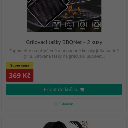
Grilovací tašky BBQNet – 2 kusy
Zapomeňte na připálené a popadané kousky jídla na dně
grilu. Síťované tašky na grilování BBQNet…
Super cena
369 Kč
Přidat do košíku
Skladem