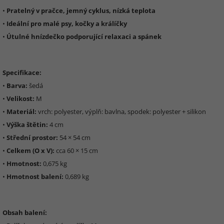
•
Pratelný v pračce, jemný cyklus, nízká teplota
•
Ideální pro malé psy, kočky a králíčky
•
Útulné hnízdečko podporující relaxaci a spánek
Specifikace:
•
Barva:
šedá
•
Velikost:
M
•
Materiál:
vrch: polyester, výplň: bavlna, spodek: polyester + silikon
•
Výška štětin:
4 cm
•
Střední prostor:
54 × 54 cm
•
Celkem (O x V):
cca 60 × 15 cm
•
Hmotnost:
0,675 kg
•
Hmotnost balení:
0,689 kg
Obsah balení: