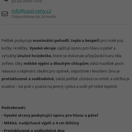
po-pá 09:00-15:00
info@cool-ceny.cz
Odpovídáme do 24 hodin
Pelíšek poskytuje
maximální pohodlí, teplo a bezpečí
pro malé psy,
kočky i králíčky.
Vysoké okraje
zajišťují oporu pro hlavu a páteř a
vytvářejí
útulné hnízdečko
, které se dokonale přizpůsobí tvaru těla
zvířete. Díky
měkké výplni a dlouhým chlupům
získá mazlíček pocit
relaxace a objímání, ideální pro spánek, odpočinek i lenošení. Dno je
protiskluzové a voděodolné
, takže pelíšek zůstává na místě, a údržba je
snadná – lze prát v pračce na jemný cyklus a sušit při nízké teplotě.
Podrobnosti:
•
Vysoké strany poskytující oporu pro hlavu a páteř
•
Měkká, nadýchaná výplň a 4 cm štětiny
•
Protiskluzové a voděodolné dno