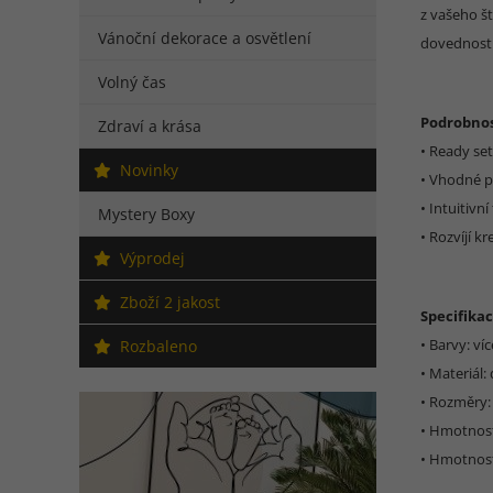
z vašeho št
Vánoční dekorace a osvětlení
dovednosti 
Volný čas
Podrobnos
Zdraví a krása
• Ready se
Novinky
• Vhodné pr
• Intuitivn
Mystery Boxy
• Rozvíjí kr
Výprodej
Zboží 2 jakost
Specifikac
• Barvy: ví
Rozbaleno
• Materiál:
• Rozměry:
• Hmotnost
• Hmotnost 