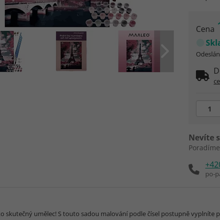
Cena
Sk
Odeslání
D
c
Nevíte s
Poradíme
+42
po-p
ako skutečný umělec! S touto sadou malování podle čísel postupně vyplníte po