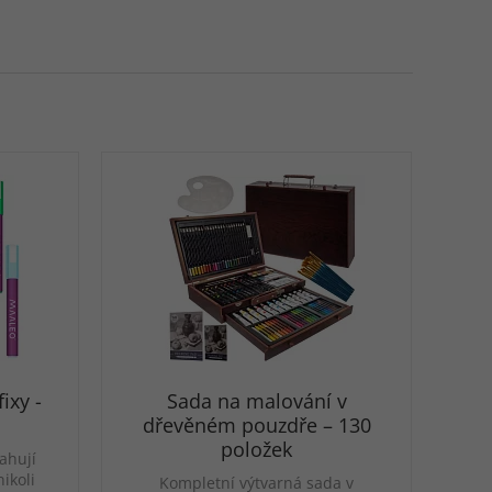
ixy -
Sada na malování v
dřevěném pouzdře – 130
položek
ahují
ikoli
Kompletní výtvarná sada v