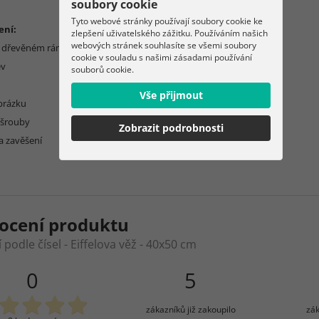
soubory cookie
Tyto webové stránky používají soubory cookie ke
ení:
zlepšení uživatelského zážitku. Používáním našich
webových stránek souhlasíte se všemi soubory
a dřevěném rámu
cookie v souladu s našimi zásadami používání
ev
souborů cookie.
Vše přijmout
brázku
 šrouby
Zobrazit podrobnosti
a zavěšení
ocení produktu
podle čísel - Eiffelova věž - 40x50 cm
0
5
zákazníků již zakoupilo
zák