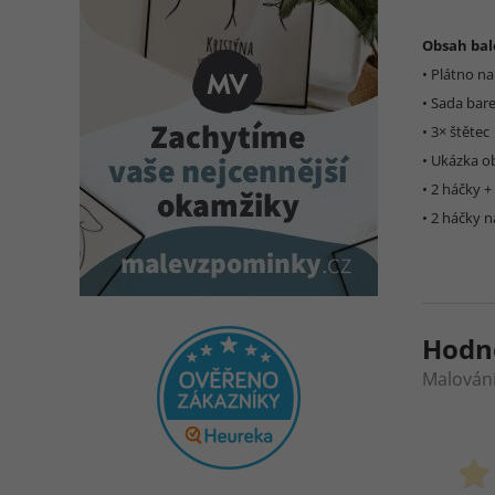
Obsah bal
• Plátno n
• Sada bar
• 3× štětec
• Ukázka o
• 2 háčky +
• 2 háčky n
Hodn
Malování 