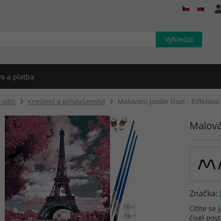
a a platba
 děti
Kreslení a příslušenství
Malování podle čísel - Eiffelova
Malován
Značka:
Cítíte se
čísel pos