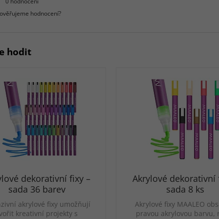
0 hodnocení
 ověřujeme hodnocení?
e hodit
lové dekorativní fixy –
Akrylové dekorativní f
sada 36 barev
sada 8 ks
zivní akrylové fixy umožňují
Akrylové fixy MAALEO obs
vořit kreativní projekty s
pravou akrylovou barvu, n