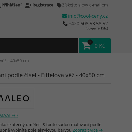
Přihlášení
Registrace
Získejte slevy e-mailem
info@cool-ceny.cz
+420 608 53 58 52
(po-pá: 9-15h.)
0
0 Kč
 věž - 40x50 cm
í podle čísel - Eiffelova věž - 40x50 cm
MAALEO
 jako skutečný umělec! S touto sadou malování podle
tupně vyplníte pole akrylovou barvou
Zobrazit více