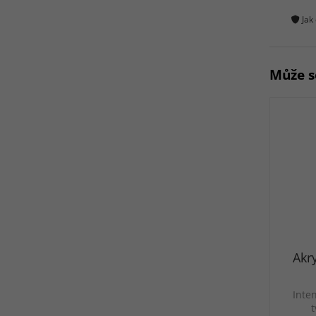
Jak
Může s
Akry
Inten
t