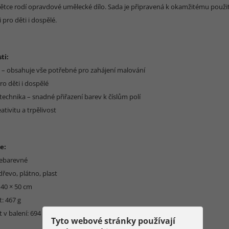
ětce rodí opravdové umělecké dílo. Sada je připravená k okamžitému použití a
pro děti i dospělé.
ti:
t – obsahuje vše potřebné pro zahájení malování
o děti i dospělé
í technika – snadné přiřazení barev k číslům polí
eativitu a trpělivost
e:
cebarevné
 dřevo, plátno, plast
 40 × 50 cm
: 467 g
v balení: 694 g
Tyto webové stránky používají