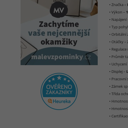
• Značka –
• Výkon –
• Napájení
• Typ poh
• Orbitální
• Otáčky –
• Regulace 
• Průměr ta
• Uchycení
• Displej –
• Pracovní 
• Zámek sp
• Třída oc
• Hmotnos
• Hmotnost
• Certifika