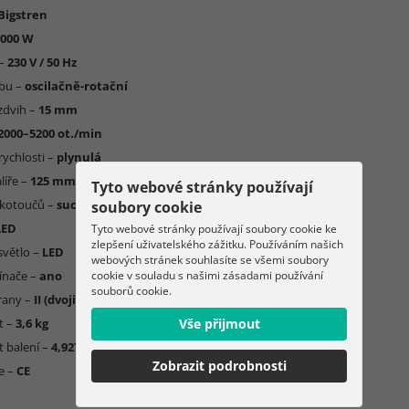
Bigstren
1000 W
 –
230 V / 50 Hz
ybu –
oscilačně-rotační
 zdvih –
15 mm
2000–5200 ot./min
rychlosti –
plynulá
líře –
125 mm
Tyto webové stránky používají
 kotoučů –
suchý zip
soubory cookie
LED
Tyto webové stránky používají soubory cookie ke
zlepšení uživatelského zážitku. Používáním našich
světlo –
LED
webových stránek souhlasíte se všemi soubory
cookie v souladu s našimi zásadami používání
ínače –
ano
souborů cookie.
hrany –
II (dvojitá izolace)
Vše přijmout
t –
3,6 kg
 balení –
4,927 kg
Zobrazit podrobnosti
ce –
CE