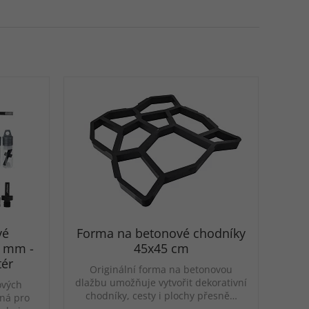
vé
Forma na betonové chodníky
8 mm -
45x45 cm
tér
Originální forma na betonovou
dlažbu umožňuje vytvořit dekorativní
ových
chodníky, cesty i plochy přesně…
ná pro