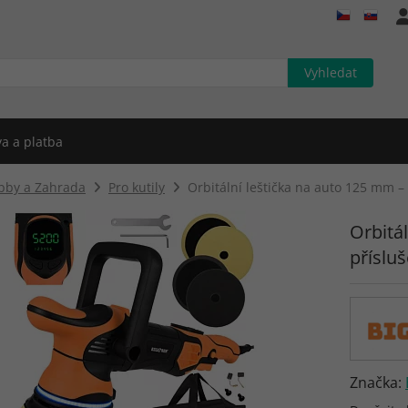
a a platba
bby a Zahrada
Pro kutily
Orbitální leštička na auto 125 mm –
Orbitá
přísluš
Značka: