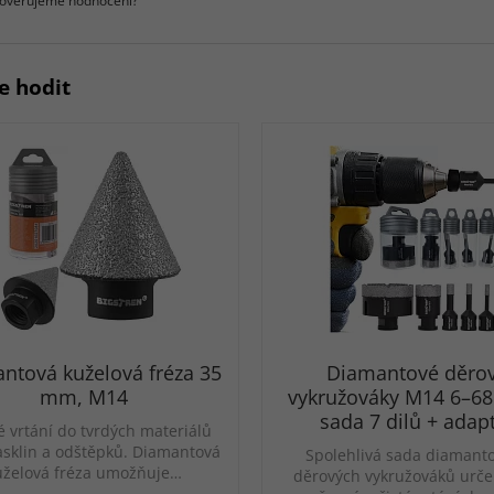
 ověřujeme hodnocení?
e hodit
ntová kuželová fréza 35
Diamantové děro
mm, M14
vykružováky M14 6–6
sada 7 dilů + adap
é vrtání do tvrdých materiálů
asklin a odštěpků. Diamantová
Spolehlivá sada diamant
uželová fréza umožňuje…
děrových vykružováků urče