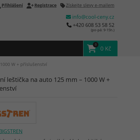
Přihlášení
Registrace
Získejte slevy e-mailem
info@cool-ceny.cz
+420 608 53 58 52
(po-pá: 9-15h.)
0
0 Kč
 1000 W + příslušenství
lní leštička na auto 125 mm – 1000 W +
enství
BIGSTREN