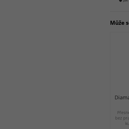
Jak
Může s
Diama
Přesn
bez pr
k