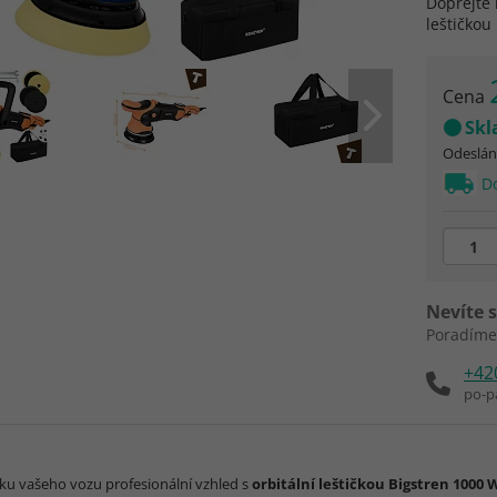
Dopřejte 
leštičkou
Cena
Sk
Odeslání
Do
Nevíte s
Poradíme
+42
po-p
aku vašeho vozu profesionální vzhled s
orbitální leštičkou Bigstren 1000 