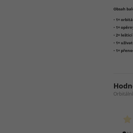
Obsah bal
•
1× orbitá
•
1× opěrn
•
2× leštic
•
1× uživa
•
1× přeno
Hodn
Orbitáln