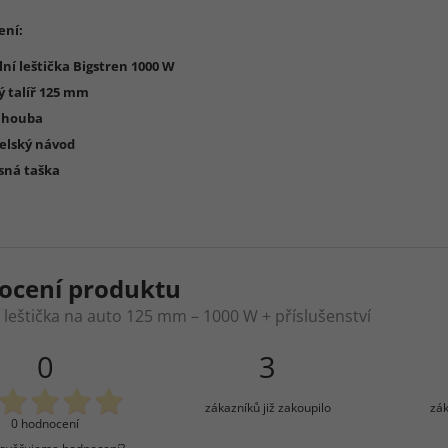
ení:
lní leštička Bigstren 1000 W
ý talíř 125 mm
í houba
telský návod
sná taška
ocení produktu
í leštička na auto 125 mm – 1000 W + příslušenství
0
3
zákazníků již zakoupilo
zák
0 hodnocení