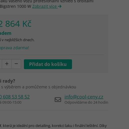
laku vašeho vozu profesionální vzhled s orbitální
 Bigstren 1000 W
Zobrazit více
2 864 Kč
ladem
 v nejbližších dnech.
prava zdarma!
i rady?
 s výběrem a pomůžeme s objednávkou
0 608 53 58 52
info@cool-ceny.cz
á 09:00-15:00
Odpovídáme do 24 hodin
W
, která je ideální pro detailing, korekci laku i finální leštění. Díky