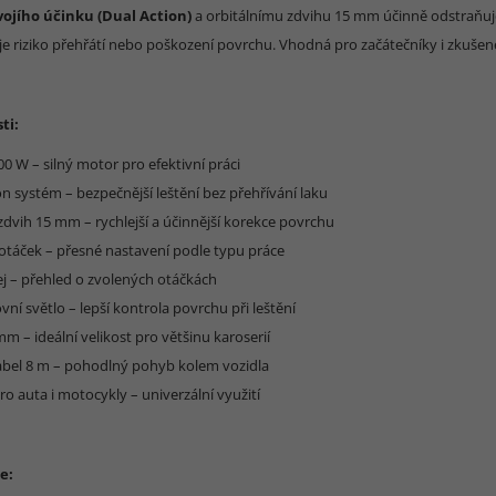
vojího účinku (Dual Action)
a orbitálnímu zdvihu 15 mm účinně odstraňuje
je riziko přehřátí nebo poškození povrchu. Vhodná pro začátečníky i zkušené
ti:
0 W – silný motor pro efektivní práci
on systém – bezpečnější leštění bez přehřívání laku
 zdvih 15 mm – rychlejší a účinnější korekce povrchu
 otáček – přesné nastavení podle typu práce
ej – přehled o zvolených otáčkách
vní světlo – lepší kontrola povrchu při leštění
 mm – ideální velikost pro většinu karoserií
abel 8 m – pohodlný pohyb kolem vozidla
o auta i motocykly – univerzální využití
e: