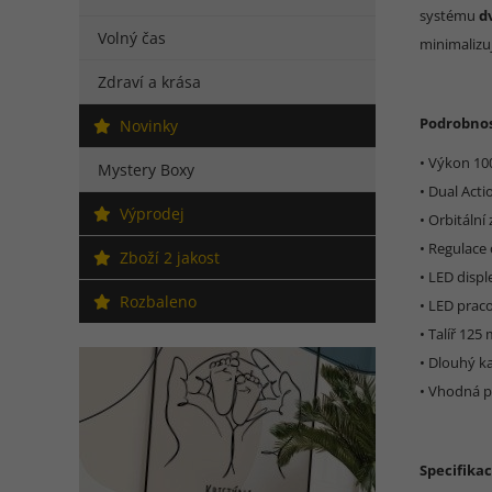
systému
d
Volný čas
minimalizu
Zdraví a krása
Podrobnos
Novinky
• Výkon 100
Mystery Boxy
• Dual Acti
Výprodej
• Orbitální
• Regulace
Zboží 2 jakost
• LED displ
Rozbaleno
• LED praco
• Talíř 125
• Dlouhý k
• Vhodná pr
Specifikac