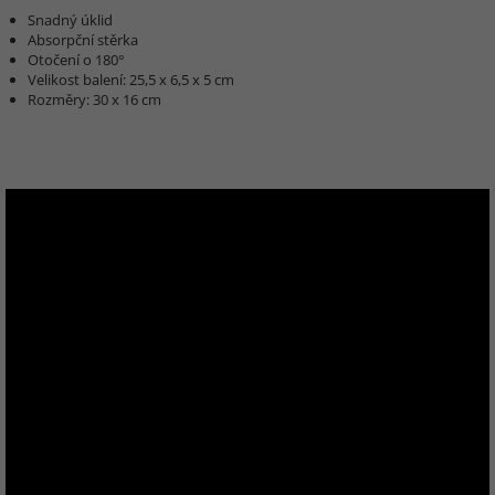
Snadný úklid
Absorpční stěrka
Otočení o 180°
Velikost balení: 25,5 x 6,5 x 5 cm
Rozměry: 30 x 16 cm