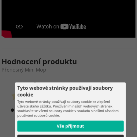
Hodnocení produktu
Přenosný Mini Mop
0
9
Tyto webové stránky používají soubory
cookie
zákazníků již zakoupilo
Tyto webové stránky používají soubory cookie ke zlepšení
0 hodnocení
uživatelského zážitku. Používáním našich webových stránek
Jak ověřujeme hodnocení?
souhlasíte se všemi soubory cookie v souladu s našimi zásadami
používání souborů cookie.
100%
Vše přijmout
zákazníků doporučuje