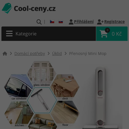
|
Přihlášení
Registrace
0
0 Kč
Kategorie
Domácí potřeby
Úklid
Přenosný Mini Mop