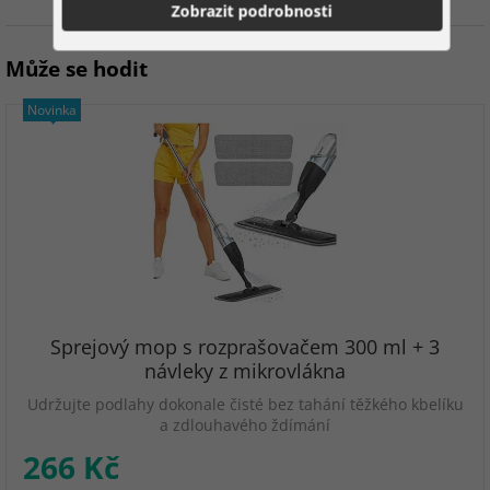
Zobrazit podrobnosti
Může se hodit
Novinka
Sprejový mop s rozprašovačem 300 ml + 3
návleky z mikrovlákna
Udržujte podlahy dokonale čisté bez tahání těžkého kbelíku
a zdlouhavého ždímání
266 Kč