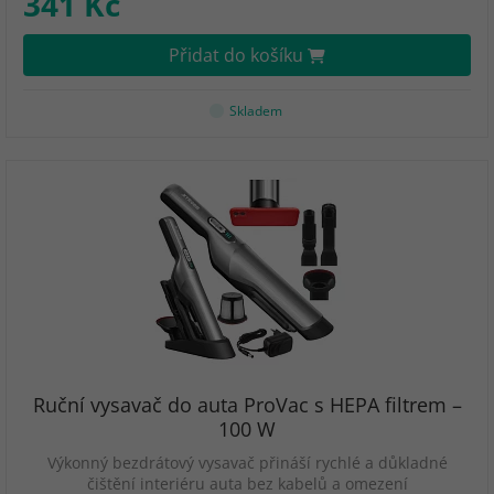
341 Kč
Přidat do košíku
Skladem
Ruční vysavač do auta ProVac s HEPA filtrem –
100 W
Výkonný bezdrátový vysavač přináší rychlé a důkladné
čištění interiéru auta bez kabelů a omezení