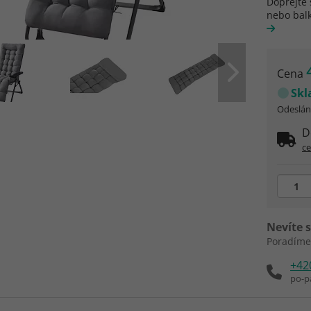
Dopřejte 
nebo bal
Cena
Sk
Odeslání
D
c
Nevíte s
Poradíme
+42
po-p