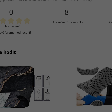
0
8
zákazníků již zakoupilo
zák
0 hodnocení
 ověřujeme hodnocení?
e hodit