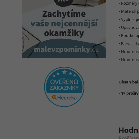
• Rozměry
• Materiál
• Výplň –
p
• Upevňov
• Poutko o
• Barva –
š
• Hmotnos
• Hmotnost
Obsah bal
•
1× proší
Hodn
Prošívan