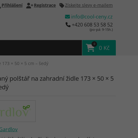
Přihlášení
Registrace
Získejte slevy e-mailem
info@cool-ceny.cz
+420 608 53 58 52
(po-pá: 9-15h.)
0
0 Kč
e 173 × 50 × 5 cm – šedý
ný polštář na zahradní židle 173 × 50 × 5
edý
Gardlov