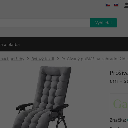
a a platba
mácí potřeby
Bytový textil
Prošívaný polštář na zahradní židl
Prošíva
cm – š
Značka: