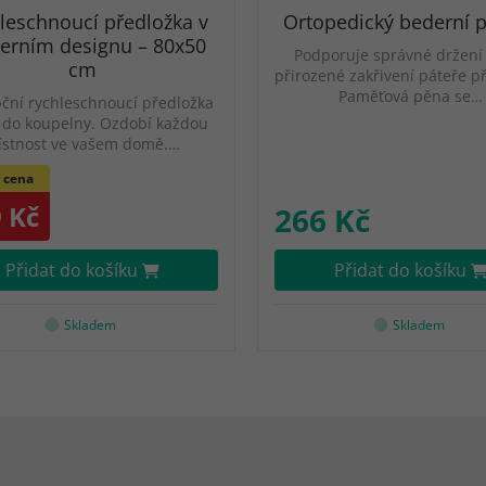
leschnoucí předložka v
Ortopedický bederní p
rním designu – 80x50
Podporuje správné držení 
cm
přirozené zakřivení páteře př
Paměťová pěna se…
ční rychleschnoucí předložka
 do koupelny. Ozdobí každou
ístnost ve vašem domě.…
 cena
 Kč
266 Kč
Přidat do košíku
Přidat do košíku
Skladem
Skladem