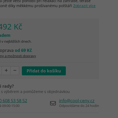
si ještě větší pohodlí při relaxaci na zahradě, terase
koně díky měkkému prošívanému polštáři
Zobrazit více
492 Kč
ladem
 v nejbližších dnech.
oprava
od 69 Kč
eny a možnosti dopravy
i rady?
 s výběrem a pomůžeme s objednávkou
0 608 53 58 52
info@cool-ceny.cz
á 09:00-15:00
Odpovídáme do 24 hodin