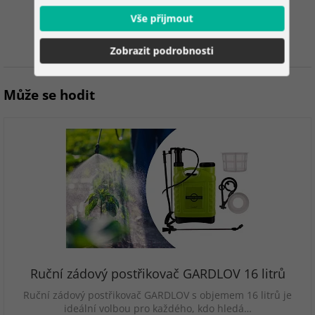
100%
Vše přijmout
zákazníků doporučuje
Zobrazit podrobnosti
Může se hodit
Ruční zádový postřikovač GARDLOV 16 litrů
Ruční zádový postřikovač GARDLOV s objemem 16 litrů je
ideální volbou pro každého, kdo hledá…