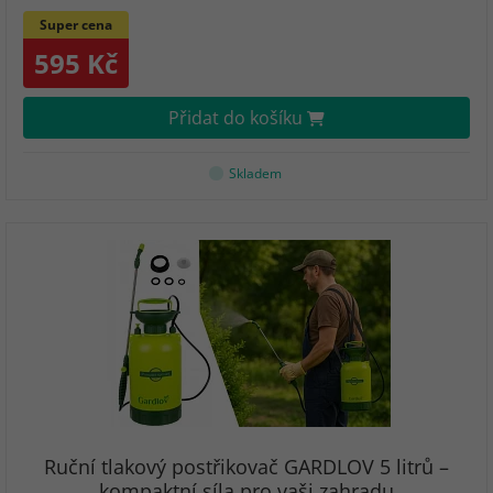
Super cena
595 Kč
Přidat do košíku
Skladem
Ruční tlakový postřikovač GARDLOV 5 litrů –
kompaktní síla pro vaši zahradu