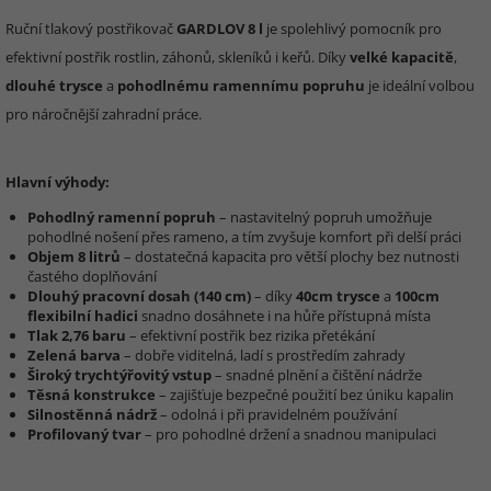
Ruční tlakový postřikovač
GARDLOV 8 l
je spolehlivý pomocník pro
efektivní postřik rostlin, záhonů, skleníků i keřů. Díky
velké kapacitě
,
dlouhé trysce
a
pohodlnému ramennímu popruhu
je ideální volbou
pro náročnější zahradní práce.
Hlavní výhody:
Pohodlný ramenní popruh
– nastavitelný popruh umožňuje
pohodlné nošení přes rameno, a tím zvyšuje komfort při delší práci
Objem 8 litrů
– dostatečná kapacita pro větší plochy bez nutnosti
častého doplňování
Dlouhý pracovní dosah (140 cm)
– díky
40cm trysce
a
100cm
flexibilní hadici
snadno dosáhnete i na hůře přístupná místa
Tlak 2,76 baru
– efektivní postřik bez rizika přetékání
Zelená barva
– dobře viditelná, ladí s prostředím zahrady
Široký trychtýřovitý vstup
– snadné plnění a čištění nádrže
Těsná konstrukce
– zajišťuje bezpečné použití bez úniku kapalin
Silnostěnná nádrž
– odolná i při pravidelném používání
Profilovaný tvar
– pro pohodlné držení a snadnou manipulaci