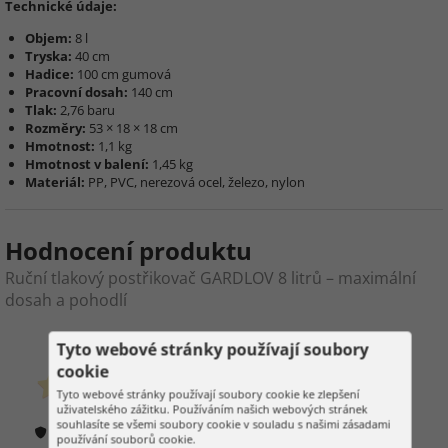
Technické údaje:
Objem:
8 l
Tryska:
40 cm
Hadice:
100 cm gumová
Pracovní dosah:
140 cm
Tlak:
2,76 baru
Rozměry:
53 × 18 × 18 cm
Hmotnost:
1,1 kg
Hmotnost v balení:
1,45 kg
Materiál:
PP, PVC, nerezová ocel, železo, nylon
Hodnocení produktu
Ruční tlakový postřikovač GARDLOV 8 litrů – maximální
dosah a pohodlí
0
12
Tyto webové stránky používají soubory
cookie
zákazníků již zakoupilo
Tyto webové stránky používají soubory cookie ke zlepšení
0 hodnocení
uživatelského zážitku. Používáním našich webových stránek
souhlasíte se všemi soubory cookie v souladu s našimi zásadami
Jak ověřujeme hodnocení?
používání souborů cookie.