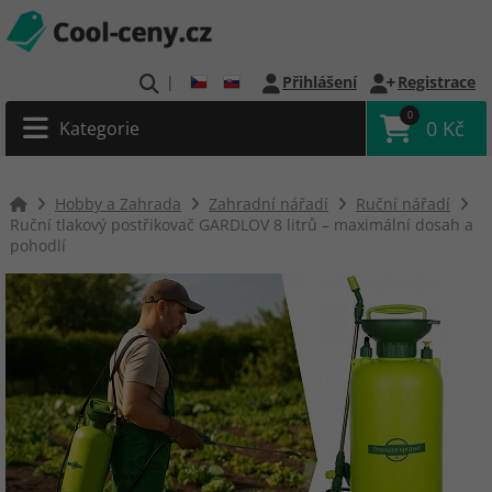
|
Přihlášení
Registrace
0
0 Kč
Kategorie
Hobby a Zahrada
Zahradní nářadí
Ruční nářadí
Ruční tlakový postřikovač GARDLOV 8 litrů – maximální dosah a
pohodlí