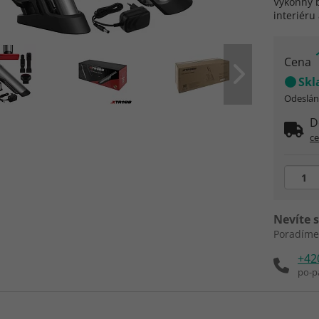
Výkonný b
interiéru
Cena
Sk
Odeslání
D
c
Nevíte s
Poradíme
+42
po-p