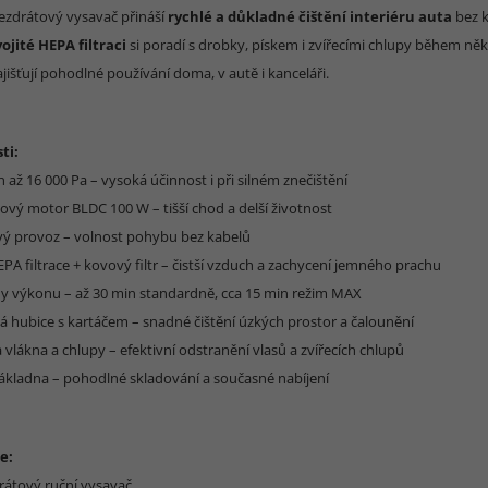
zdrátový vysavač přináší
rychlé a důkladné čištění interiéru auta
bez k
ojité HEPA filtraci
si poradí s drobky, pískem i zvířecími chlupy během ně
jišťují pohodlné používání doma, v autě i kanceláři.
ti:
n až 16 000 Pa – vysoká účinnost i při silném znečištění
ový motor BLDC 100 W – tišší chod a delší životnost
vý provoz – volnost pohybu bez kabelů
EPA filtrace + kovový filtr – čistší vzduch a zachycení jemného prachu
my výkonu – až 30 min standardně, cca 15 min režim MAX
vá hubice s kartáčem – snadné čištění úzkých prostor a čalounění
 vlákna a chlupy – efektivní odstranění vlasů a zvířecích chlupů
 základna – pohodlné skladování a současné nabíjení
e:
drátový ruční vysavač