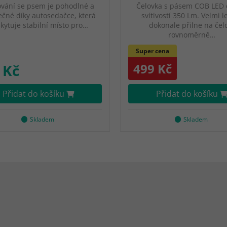
ování se psem je pohodlné a
Čelovka s pásem COB LED 
čné díky autosedačce, která
svítivostí 350 Lm. Velmi l
kytuje stabilní místo pro…
dokonale přilne na čel
rovnoměrně…
Super cena
499 Kč
 Kč
Přidat do košíku
Přidat do košíku
Skladem
Skladem