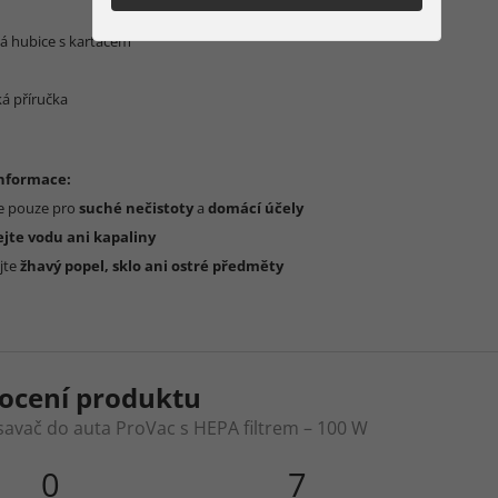
vá hubice s kartáčem
ká příručka
informace:
te pouze pro
suché nečistoty
a
domácí účely
jte vodu ani kapaliny
jte
žhavý popel, sklo ani ostré předměty
ocení produktu
savač do auta ProVac s HEPA filtrem – 100 W
0
7