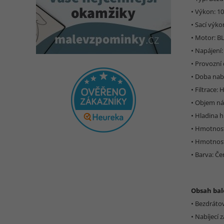
• Výkon: 1
• Sací výko
• Motor: B
• Napájení:
• Provozní
• Doba nabí
• Filtrace: 
• Objem nád
• Hladina h
• Hmotnost
• Hmotnost 
• Barva: Če
Obsah bal
• Bezdráto
• Nabíjecí 