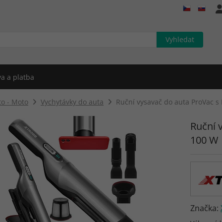
a a platba
to - Moto
Vychytávky do auta
Ruční vysavač do auta ProVac s 
Ruční 
100 W
Značka: