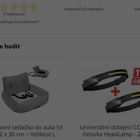
zákazníků již zakoupilo
zák
0 hodnocení
 ověřujeme hodnocení?
e hodit
avní sedačka do auta 53
Univerzální dobíjecí 
2 x 30 cm – Velikost L
čelovka HeadLamp - 2