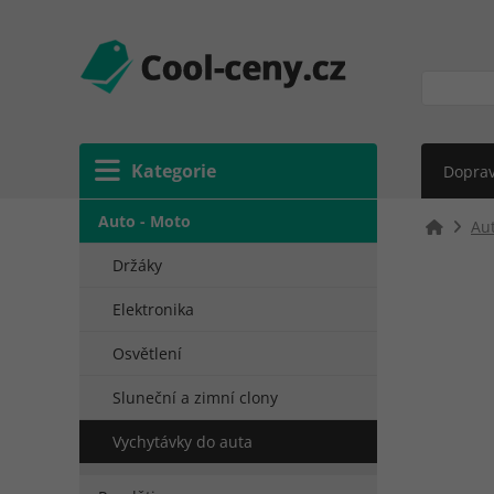
Kategorie
Doprav
Auto - Moto
Au
Držáky
Elektronika
Osvětlení
Sluneční a zimní clony
Vychytávky do auta