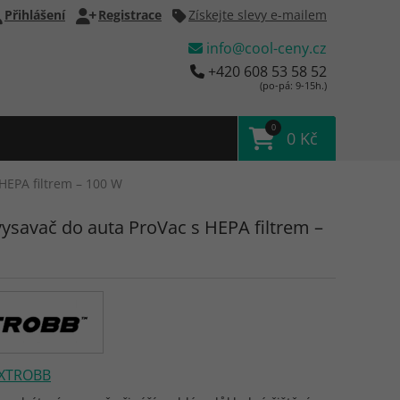
Přihlášení
Registrace
Získejte slevy e-mailem
info@cool-ceny.cz
+420 608 53 58 52
(po-pá: 9-15h.)
0
0 Kč
HEPA filtrem – 100 W
vysavač do auta ProVac s HEPA filtrem –
XTROBB