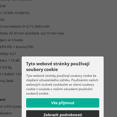
00 W
n: 12 000–16 000 Pa
LDC
 Li-Ion baterie 3× 3,7 V 2000 mAh
 doba: Až 30 min standard, cca 15 min max
jení: 4–5 hodin
HEPA filtr + kovový filtr
oby: 0,2 l
luku: < 72 dB
Tyto webové stránky používají
: 0,9 kg
soubory cookie
v balení: 1,6 kg
Tyto webové stránky používají soubory cookie ke
zlepšení uživatelského zážitku. Používáním našich
rná, šedá
webových stránek souhlasíte se všemi soubory
cookie v souladu s našimi zásadami používání
souborů cookie.
ení:
Vše přijmout
vý ruční vysavač
základna
Zobrazit podrobnosti