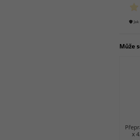
Jak
Může s
Přepr
x 4