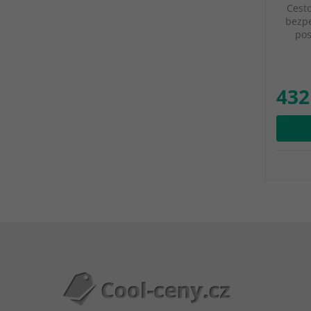
Cest
bezpe
pos
432