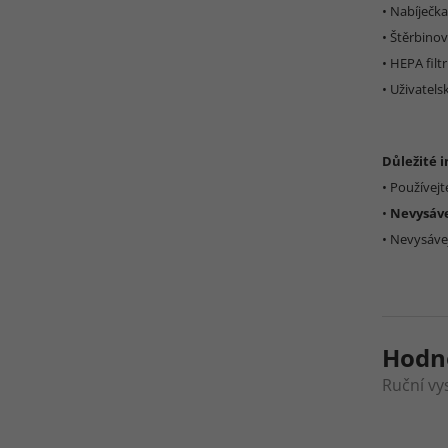
• Nabíječka
• Štěrbino
• HEPA filtr
• Uživatels
Důležité 
• Používej
•
Nevysáve
• Nevysáve
Hodn
Ruční vy