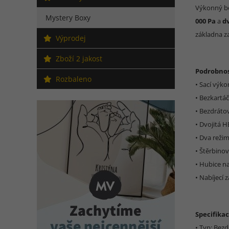
Výkonný be
Mystery Boxy
000 Pa
a
dv
základna za
Výprodej
Zboží 2 jakost
Podrobnos
Rozbaleno
• Sací výko
• Bezkartáč
• Bezdráto
• Dvojitá H
• Dva reži
• Štěrbino
• Hubice na
• Nabíjecí
Specifikac
• Typ: Bez