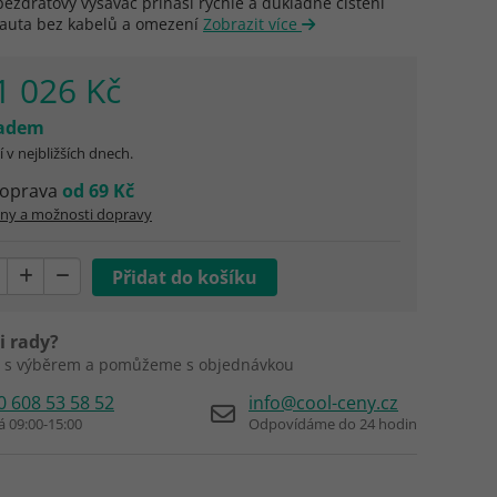
ezdrátový vysavač přináší rychlé a důkladné čištění
 auta bez kabelů a omezení
Zobrazit více
1 026 Kč
ladem
 v nejbližších dnech.
oprava
od 69 Kč
eny a možnosti dopravy
i rady?
 s výběrem a pomůžeme s objednávkou
0 608 53 58 52
info@cool-ceny.cz
á 09:00-15:00
Odpovídáme do 24 hodin