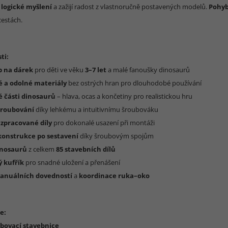
,
logické myšlení
a zažijí radost z vlastnoručně postavených modelů.
Pohyb
cestách.
ti:
ip na dárek
pro děti ve věku
3–7 let
a malé fanoušky dinosaurů
 a odolné materiály
bez ostrých hran pro dlouhodobé používání
é části dinosaurů
– hlava, ocas a končetiny pro realistickou hru
šroubování
díky lehkému a intuitivnímu šroubováku
 zpracované díly
pro dokonalé usazení při montáži
 konstrukce po sestavení
díky šroubovým spojům
inosaurů
z celkem
85 stavebních dílů
ý kufřík
pro snadné uložení a přenášení
anuálních dovedností
a
koordinace ruka–oko
e:
bovací stavebnice