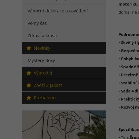
motoriku
Vánoční dekorace a osvětlení
doma i na 
Volný čas
Podrobnos
Zdraví a krása
•
Skvělý t
Novinky
•
Bezpečné
•
Pohybliv
Mystery Boxy
•
Snadné 
Výprodej
•
Precizně
•
Stabilní
Zboží 2 jakost
•
Sada 4 d
Rozbaleno
•
Praktick
•
Rozvoj m
Specifikac
• Typ:
Šrou