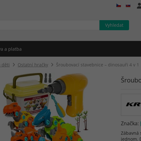
a a platba
 děti
Ostatní hračky
Šroubovací stavebnice – dinosauři 4 v 1
Šroubo
Značka:
Zábavná s
jednom. D