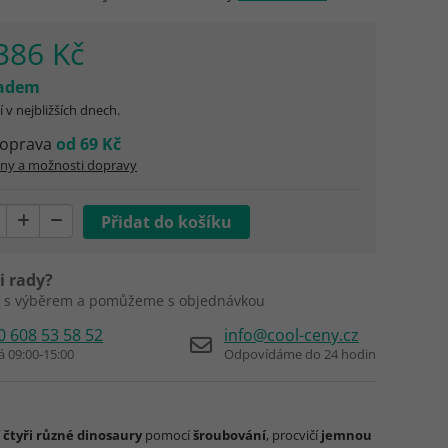
386 Kč
ladem
 v nejbližších dnech.
oprava
od 69 Kč
eny a možnosti dopravy
i rady?
 s výběrem a pomůžeme s objednávkou
0 608 53 58 52
info@cool-ceny.cz
á 09:00-15:00
Odpovídáme do 24 hodin
í
čtyři různé dinosaury
pomocí
šroubování
, procvičí
jemnou