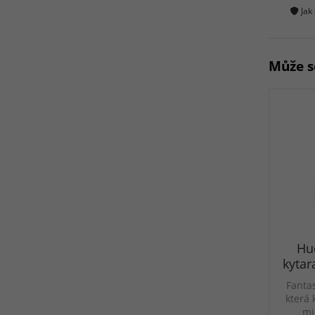
Jak
Může s
Hu
kytar
Fanta
která 
mi