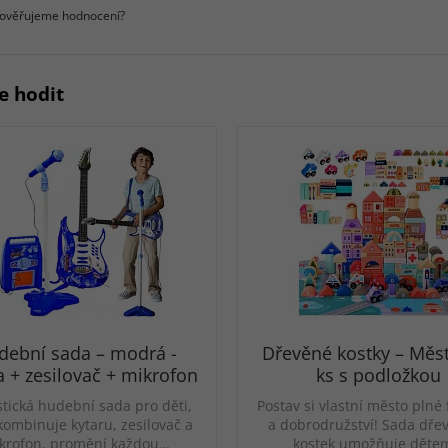
 ověřujeme hodnocení?
e hodit
dební sada – modrá -
Dřevěné kostky – Měs
a + zesilovač + mikrofon
ks s podložkou
stická hudební sada pro děti,
Postav si vlastní město plné 
kombinuje kytaru, zesilovač a
a dobrodružství! Sada dře
krofon, promění každou…
kostek umožňuje dět