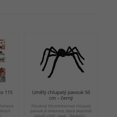
to 115
Umělý chlupatý pavouk 50
cm – černý
fantazie
Působivý 50centimetrový chlupatý
věných
pavouk je dekorace, která okamžitě
em…
vytváří efekt „wow“. Flexibilní…