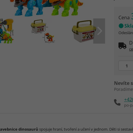
Cena
Sk
Odeslání
D
c
Nevíte s
Poradíme
+42
po-p
tavebnice dinosaurů
spojuje hraní, tvoření a učení v jednom. Děti si sestav