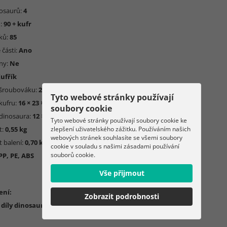
nosaurů:
4
ů:
90 + kufr
oků:
85
 části:
Ano
any:
Ne
ufřík
 šroubováku:
2 × AAA
(nejsou součástí balení)
Tyto webové stránky používají
kufru:
16 × 23 × 15 cm
soubory cookie
dinosaura:
12 × 5 × 17 cm
Tyto webové stránky používají soubory cookie ke
zlepšení uživatelského zážitku. Používáním našich
t:
0,55 kg
webových stránek souhlasíte se všemi soubory
 balení:
0,70 kg
cookie v souladu s našimi zásadami používání
souborů cookie.
PP, PE, ABS
Vše přijmout
ení:
Zobrazit podrobnosti
 díly dinosaurů