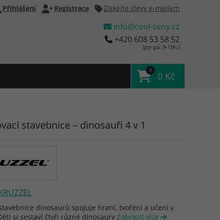
Přihlášení
Registrace
Získejte slevy e-mailem
info@cool-ceny.cz
+420 608 53 58 52
(po-pá: 9-15h.)
0
0 Kč
vací stavebnice – dinosauři 4 v 1
KRUZZEL
tavebnice dinosaurů spojuje hraní, tvoření a učení v
ěti si sestaví čtyři různé dinosaury
Zobrazit více