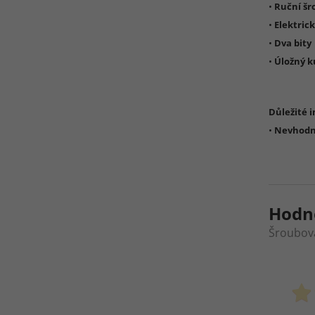
•
Ruční š
•
Elektric
•
Dva bity
•
Úložný k
Důležité 
•
Nevhodné
Hodn
Šroubova