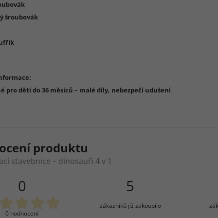
roubovák
ký šroubovák
ufřík
informace:
 pro děti do 36 měsíců – malé díly, nebezpečí udušení
ocení produktu
cí stavebnice – dinosauři 4 v 1
0
5
zákazníků již zakoupilo
zák
0 hodnocení