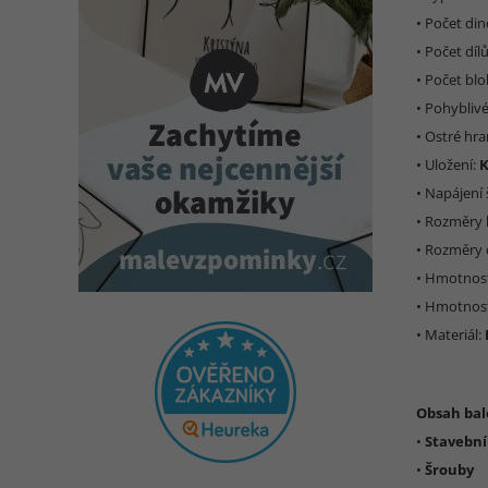
• Počet di
• Počet díl
• Počet bl
• Pohyblivé
• Ostré hr
• Uložení:
K
• Napájení
• Rozměry 
• Rozměry 
• Hmotnos
• Hmotnost
• Materiál:
Obsah bal
•
Stavební
•
Šrouby