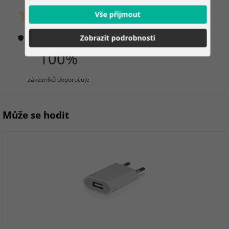
Vše přijmout
zákazníků již zakoupilo
0 hodnocení
Zobrazit podrobnosti
Jak ověřujeme hodnocení?
100%
zákazníků doporučuje
Může se hodit