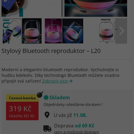
Stylový Bluetooth reproduktor – L20
Moderní a elegantní bluetooth reproduktor. Vychutnejte si
hudbu kdekoliv. Díky technologii Bluetooth můžete snadno
připojit svá zařízení
Zobrazit více
Skladem
Cenová bomba
Objednávky odesíláme obratem !
319 Kč
U vás již
11.08.
Ušetříte
361 Kč
Doprava
od 69 Kč
ceny a možnosti dopravy