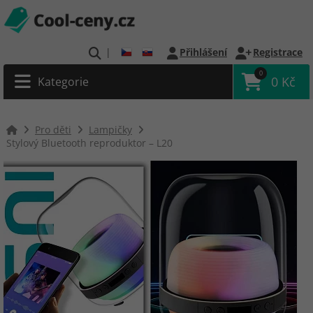
|
Přihlášení
Registrace
0
0 Kč
Kategorie
Pro děti
Lampičky
Stylový Bluetooth reproduktor – L20