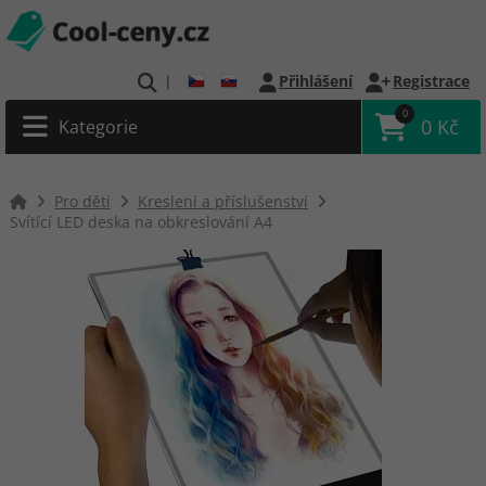
|
Přihlášení
Registrace
0
0 Kč
Kategorie
Pro děti
Kreslení a příslušenství
Svítící LED deska na obkreslování A4