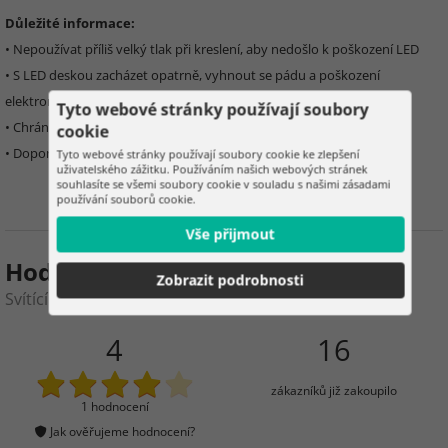
Důležité informace:
• Nepoužívat příliš velký tlak při kreslení, aby nedošlo k poškození LED
• S LED deskou zacházet opatrně, vyhnout se pádu a poškození
elektroniky
Tyto webové stránky používají soubory
• Chránit před kontaktem s vodou nebo jinými kapalinami
cookie
• Doporučený věk: 6+
Tyto webové stránky používají soubory cookie ke zlepšení
uživatelského zážitku. Používáním našich webových stránek
souhlasíte se všemi soubory cookie v souladu s našimi zásadami
používání souborů cookie.
Vše přijmout
Hodnocení produktu
Zobrazit podrobnosti
Svítící LED deska na obkreslování A4
4
16
zákazníků již zakoupilo
1 hodnocení
Jak ověřujeme hodnocení?