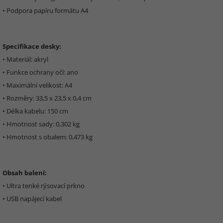
• Podpora papíru formátu A4
Specifikace desky:
• Materiál: akryl
• Funkce ochrany očí: ano
• Maximální velikost: A4
• Rozměry: 33,5 x 23,5 x 0,4 cm
• Délka kabelu: 150 cm
• Hmotnost sady: 0,302 kg
• Hmotnost s obalem: 0,473 kg
Obsah balení:
• Ultra tenké rýsovací prkno
• USB napájecí kabel