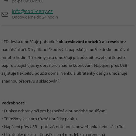
po-pá 09:00-15:00
info@cool-ceny.cz
Odpovídáme do 24 hodin
LED deska umožňuje pohodlné
obkreslování obrázků a kreseb
bez
namáhání očí. Díky filtraci škodlivých paprsků je možné desku používat
mnoho hodin. Tři režimy jasu umožňují přizpůsobit osvětlení tloušťce
papíru a zajistit jasný obraz pro snadné kopírování. Napájení přes USB
zajišťuje flexibilitu použití doma i venku a ultratenký design umožňuje
snadnou přepravu a skladování.
Podrobnosti:
• Funkce ochrany očí pro bezpečné dlouhodobé používání
• Tři režimy jasu pro různé tloušťky papíru
• Napájení přes USB – počítač, notebook, powerbanka nebo zástrčka
• Ultratenký design – tloušťka jen 4 mm, lehká a přenosná