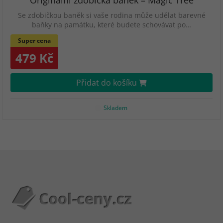
Originální zdobička baněk – Magic Tree
Se zdobičkou baněk si vaše rodina může udělat barevné
baňky na památku, které budete schovávat po…
Super cena
479 Kč
Přidat do košíku
Skladem