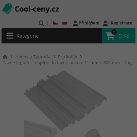
|
Přihlášení
Registrace
0
0 Kč
Kategorie
Hobby a Zahrada
Pro kutily
Tavné lepidlo – náplně do tavné pistole 11 mm × 300 mm – 1 kg