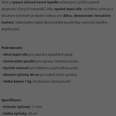
Silné a
vysoce účinné tavné lepidlo
určené pro rychlé a pevné
spojování různých materiálů. Díky
vysoké lepicí síle
, rychlému tuhnutí a
dlouhým tyčinkám je ideální volbou pro
dílnu, domácnost i kreativní
tvoření
. Velké balení zajistí dlouhodobé použití bez nutnosti častého
doplňování.
Podrobnosti:
•
Silná lepicí síla
pro pevné a spolehlivé spoje
•
Univerzální použití
pro opravy i kreativní práce
•
Rychlé tuhnutí
pro efektivní a pohodlnou práci
•
Dlouhé tyčinky 30 cm
pro méně časté výměny
•
Velké balení 1 kg
vhodné pro časté použití
Specifikace:
•
Průměr tyčinek:
11 mm
•
Délka tyčinky:
30 cm