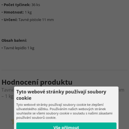
•
Počet tyčinek:
36 ks
•
Hmotnost:
1 kg
•
Určení:
Tavné pistole 11 mm
Obsah balení:
• Tavné lepidlo 1 kg
Hodnocení produktu
Tavné lepidlo – náplně do tavné pistole 11 mm × 300 mm
Tyto webové stránky používají soubory
– 1 kg
cookie
Tyto webové stránky používají soubory cookie ke zlepšení
0
2
uživatelského zážitku. Používáním našich webových stránek
souhlasíte se všemi soubory cookie v souladu s našimi zásadami
používání souborů cookie.
zákazníků již zakoupilo
0 hodnocení
Vše přijmout