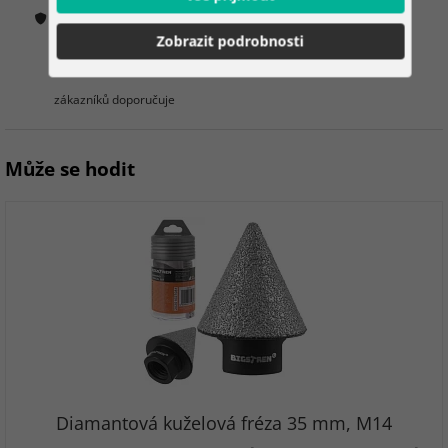
Jak ověřujeme hodnocení?
Zobrazit podrobnosti
100%
zákazníků doporučuje
Může se hodit
Diamantová kuželová fréza 35 mm, M14