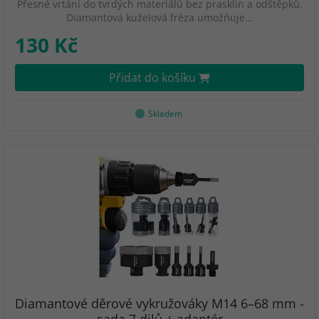
Přesné vrtání do tvrdých materiálů bez prasklin a odštěpků.
Diamantová kuželová fréza umožňuje…
130 Kč
Přidat do košíku
Skladem
Diamantové děrové vykružováky M14 6–68 mm -