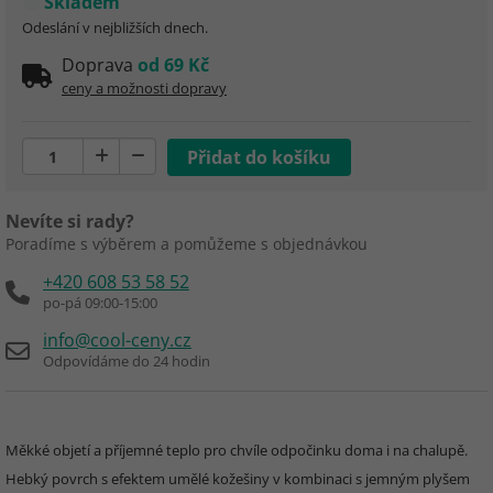
Skladem
Odeslání v nejbližších dnech.
Doprava
od 69 Kč
ceny a možnosti dopravy
Nevíte si rady?
Poradíme s výběrem a pomůžeme s objednávkou
+420 608 53 58 52
po-pá 09:00-15:00
info@cool-ceny.cz
Odpovídáme do 24 hodin
Měkké objetí a příjemné teplo pro chvíle odpočinku doma i na chalupě.
Hebký povrch s efektem umělé kožešiny v kombinaci s jemným plyšem