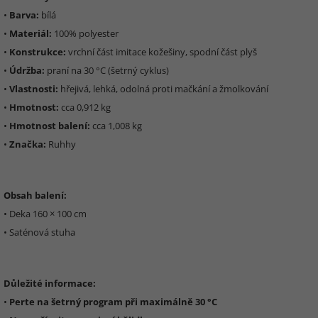
•
Barva:
bílá
•
Materiál:
100% polyester
•
Konstrukce:
vrchní část imitace kožešiny, spodní část plyš
•
Údržba:
praní na 30 °C (šetrný cyklus)
•
Vlastnosti:
hřejivá, lehká, odolná proti mačkání a žmolkování
•
Hmotnost:
cca 0,912 kg
•
Hmotnost balení:
cca 1,008 kg
•
Značka:
Ruhhy
Obsah balení:
• Deka 160 × 100 cm
• Saténová stuha
Důležité informace:
•
Perte na šetrný program při maximálně 30 °C