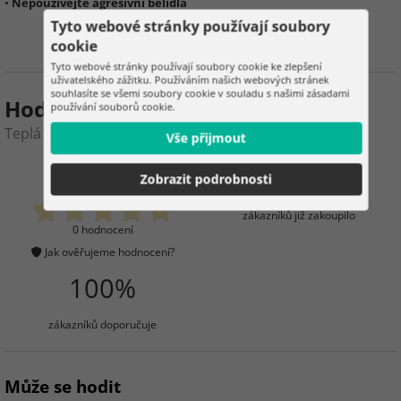
•
Nepoužívejte agresivní bělidla
Tyto webové stránky používají soubory
cookie
Tyto webové stránky používají soubory cookie ke zlepšení
uživatelského zážitku. Používáním našich webových stránek
souhlasíte se všemi soubory cookie v souladu s našimi zásadami
Hodnocení produktu
používání souborů cookie.
Teplá sametová bílá deka 160 × 100 cm
Vše přijmout
0
4
Zobrazit podrobnosti
zákazníků již zakoupilo
0 hodnocení
Jak ověřujeme hodnocení?
100%
zákazníků doporučuje
Může se hodit