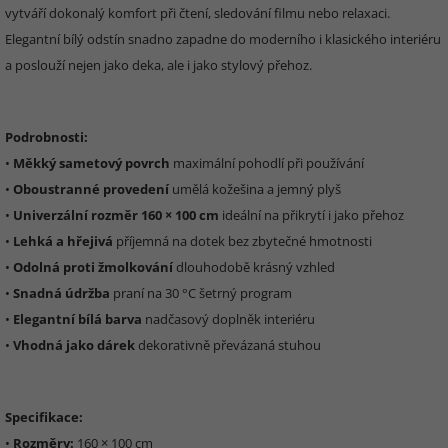
vytváří dokonalý komfort při čtení, sledování filmu nebo relaxaci.
Elegantní bílý odstín snadno zapadne do moderního i klasického interiéru
a poslouží nejen jako deka, ale i jako stylový přehoz.
Podrobnosti:
•
Měkký sametový povrch
maximální pohodlí při používání
•
Oboustranné provedení
umělá kožešina a jemný plyš
•
Univerzální rozměr 160 × 100 cm
ideální na přikrytí i jako přehoz
•
Lehká a hřejivá
příjemná na dotek bez zbytečné hmotnosti
•
Odolná proti žmolkování
dlouhodobě krásný vzhled
•
Snadná údržba
praní na 30 °C šetrný program
•
Elegantní bílá barva
nadčasový doplněk interiéru
•
Vhodná jako dárek
dekorativně převázaná stuhou
Specifikace:
•
Rozměry:
160 × 100 cm