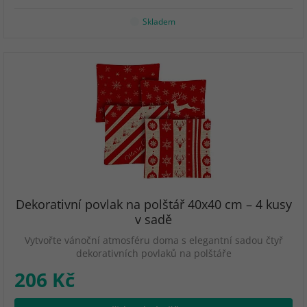
Skladem
Dekorativní povlak na polštář 40x40 cm – 4 kusy
v sadě
Vytvořte vánoční atmosféru doma s elegantní sadou čtyř
dekorativních povlaků na polštáře
206 Kč