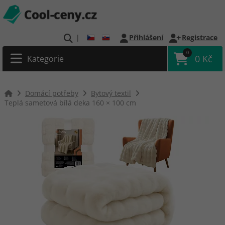
|
Přihlášení
Registrace
0
0 Kč
Kategorie
Domácí potřeby
Bytový textil
Teplá sametová bílá deka 160 × 100 cm