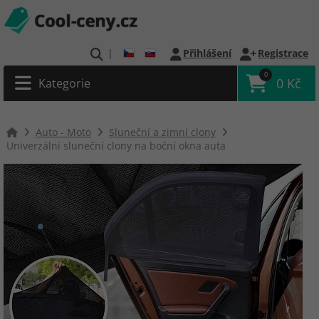
|
Přihlášení
Registrace
0
0 Kč
Kategorie
Auto - Moto
Sluneční a zimní clony
Univerzální sluneční clony na boční okna auta