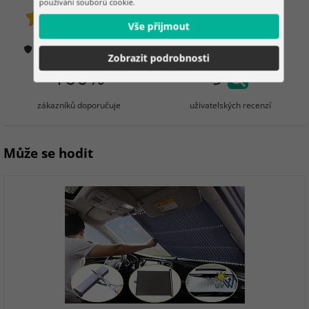
používání souborů cookie.
zákazníků již zakoupilo
Vše přijmout
22 hodnocení
Jak ověřujeme hodnocení?
Zobrazit podrobnosti
100%
9
zákazníků doporučuje
uživatelských recenzí
Může se hodit