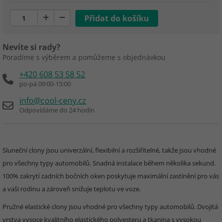
Nevíte si rady?
Poradíme s výběrem a pomůžeme s objednávkou
+420 608 53 58 52
po-pá 09:00-15:00
info@cool-ceny.cz
Odpovídáme do 24 hodin
Sluneční clony jsou univerzální, flexibilní a rozšiřitelné, takže jsou vhodné
pro všechny typy automobilů. Snadná instalace během několika sekund.
100% zakrytí zadních bočních oken poskytuje maximální zastínění pro vás
a vaši rodinu a zároveň snižuje teplotu ve voze.
Pružné elastické clony jsou vhodné pro všechny typy automobilů. Dvojitá
vrstva vysoce kvalitního elastického polyesteru a tkanina s vysokou