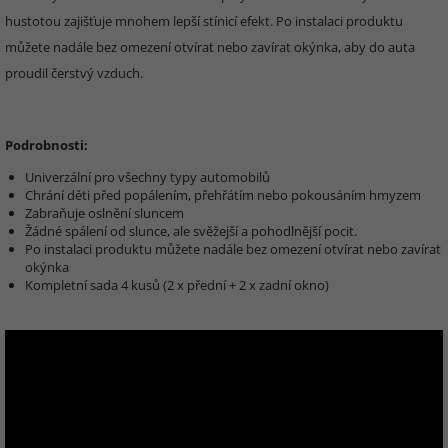
hustotou zajišťuje mnohem lepší stínicí efekt. Po instalaci produktu
můžete nadále bez omezení otvírat nebo zavírat okýnka, aby do auta
proudil čerstvý vzduch.
Podrobnosti:
Univerzální pro všechny typy automobilů
Chrání děti před popálením, přehřátím nebo pokousáním hmyzem
Zabraňuje oslnění sluncem
Žádné spálení od slunce, ale svěžejší a pohodlnější pocit.
Po instalaci produktu můžete nadále bez omezení otvírat nebo zavírat
okýnka
Kompletní sada 4 kusů (2 x přední + 2 x zadní okno)