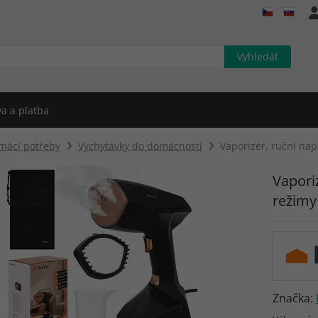
a a platba
mácí potřeby
Vychytávky do domácnosti
Vaporizér, ruční na
Vapori
režimy
Značka: