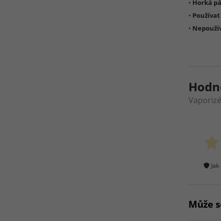
•
Horká pá
•
Používat
•
Nepoužív
Hodn
Vaporizé
Jak
Může s