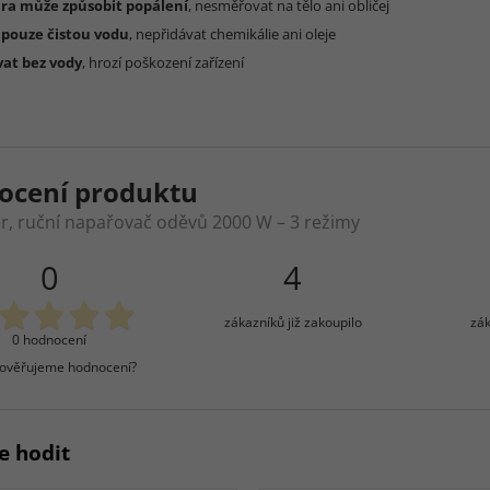
ra může způsobit popálení
, nesměřovat na tělo ani obličej
 pouze čistou vodu
, nepřidávat chemikálie ani oleje
at bez vody
, hrozí poškození zařízení
ocení produktu
r, ruční napařovač oděvů 2000 W – 3 režimy
0
4
zákazníků již zakoupilo
zák
0 hodnocení
 ověřujeme hodnocení?
e hodit