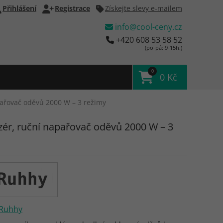
Přihlášení
Registrace
Získejte slevy e-mailem
info@cool-ceny.cz
+420 608 53 58 52
(po-pá: 9-15h.)
0
0 Kč
pařovač oděvů 2000 W – 3 režimy
zér, ruční napařovač oděvů 2000 W – 3
Ruhhy