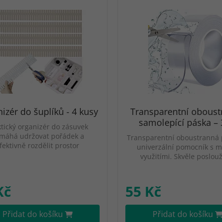
izér do šuplíků - 4 kusy
Transparentní oboust
samolepící páska –
ktický organizér do zásuvek
máhá udržovat pořádek a
Transparentní oboustranná 
fektivně rozdělit prostor
univerzální pomocník s 
využitími. Skvěle poslou
Kč
55 Kč
Přidat do košíku
Přidat do košíku