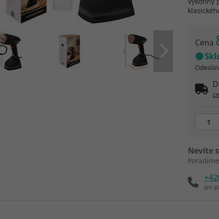
Výkonný 
klasickéh
Cena
Sk
Odeslání
D
c
Nevíte s
Poradíme
+42
po-p