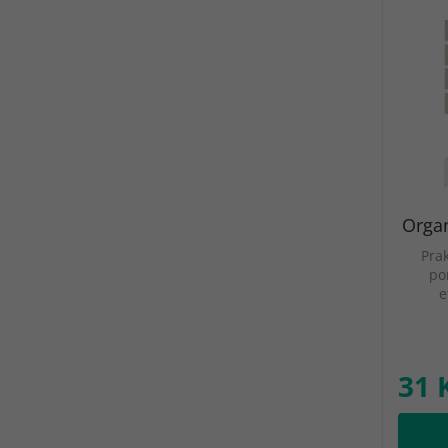
Organ
Pra
po
e
31 