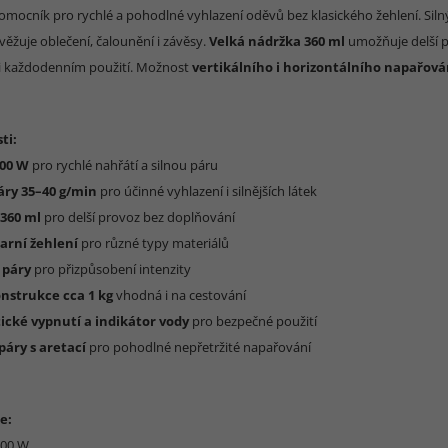
mocník pro rychlé a pohodlné vyhlazení oděvů bez klasického žehlení. Sil
ěžuje oblečení, čalounění i závěsy.
Velká nádržka 360 ml
umožňuje delší p
při každodenním použití. Možnost
vertikálního i horizontálního napařová
ti:
00 W
pro rychlé nahřátí a silnou páru
áry 35–40 g/min
pro účinné vyhlazení i silnějších látek
360 ml
pro delší provoz bez doplňování
parní žehlení
pro různé typy materiálů
 páry
pro přizpůsobení intenzity
nstrukce cca 1 kg
vhodná i na cestování
cké vypnutí a indikátor vody
pro bezpečné použití
páry s aretací
pro pohodlné nepřetržité napařování
e:
000 W