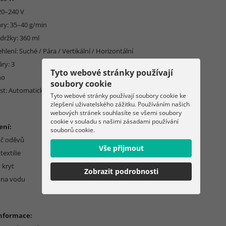
20–240 V
áry: 35–40 g/min
držky: 360 ml
hlení: Suché / Pára / Vertikální / Horizontální
ry: 3
Tyto webové stránky používají
no
soubory cookie
st: Automatické vypnutí, Indikátor nedostatku vody
Tyto webové stránky používají soubory cookie ke
zlepšení uživatelského zážitku. Používáním našich
webových stránek souhlasíte se všemi soubory
cookie v souladu s našimi zásadami používání
ení:
souborů cookie.
ač oděvů
Vše přijmout
textilie
 kryt
Zobrazit podrobnosti
 na vodu
informace: