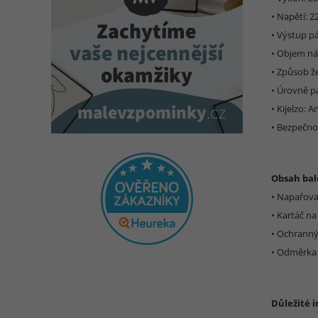
• Napětí: 2
• Výstup p
• Objem ná
• Způsob že
• Úrovně pá
• Kijelzo: A
• Bezpečno
Obsah bal
• Napařov
• Kartáč na 
• Ochranný
• Odměrka
Důležité 