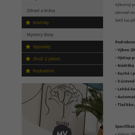
Výkonný po
Zdraví a krása
zároveň osv
šetří čas 
Novinky
Mystery Boxy
Podrobnos
Výprodej
•
Výkon 20
•
Výstup p
Zboží 2 jakost
•
Nádržka 
Rozbaleno
•
Suché i 
•
3 úrovně
•
Lehká ko
•
Automati
•
Tlačítko 
Specifikac
• Výkon: 2