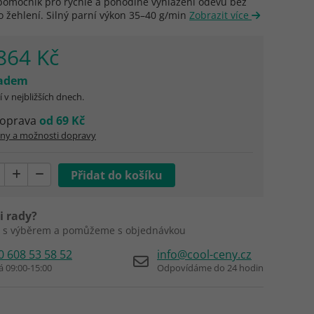
pomocník pro rychlé a pohodlné vyhlazení oděvů bez
o žehlení. Silný parní výkon 35–40 g/min
Zobrazit více
864 Kč
ladem
 v nejbližších dnech.
oprava
od 69 Kč
eny a možnosti dopravy
i rady?
 s výběrem a pomůžeme s objednávkou
0 608 53 58 52
info@cool-ceny.cz
á 09:00-15:00
Odpovídáme do 24 hodin