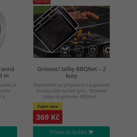
Výprodej
ranná
Grilovací tašky BBQNet – 2
 3 m
kusy
páska je
Zapomeňte na připálené a popadané
mnoha
kousky jídla na dně grilu. Síťované
ží k…
tašky na grilování BBQNet…
Super cena
369 Kč
Přidat do košíku