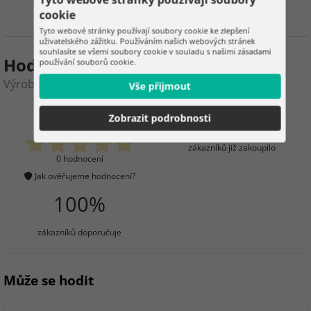
cookie
Tyto webové stránky používají soubory cookie ke zlepšení
uživatelského zážitku. Používáním našich webových stránek
souhlasíte se všemi soubory cookie v souladu s našimi zásadami
Hodnocení produktu
používání souborů cookie.
Výrobník ledových kostek – 12 kg/den
Vše přijmout
0
5
Zobrazit podrobnosti
zákazníků již zakoupilo
0 hodnocení
Jak ověřujeme hodnocení?
100%
zákazníků doporučuje
Může se hodit