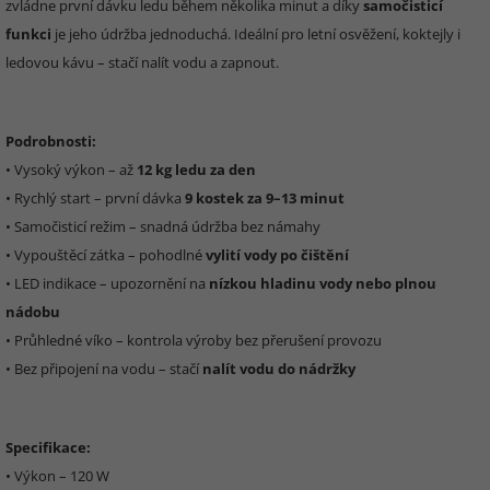
zvládne první dávku ledu během několika minut a díky
samočisticí
funkci
je jeho údržba jednoduchá. Ideální pro letní osvěžení, koktejly i
ledovou kávu – stačí nalít vodu a zapnout.
Podrobnosti:
• Vysoký výkon – až
12 kg ledu za den
• Rychlý start – první dávka
9 kostek za 9–13 minut
• Samočisticí režim – snadná údržba bez námahy
• Vypouštěcí zátka – pohodlné
vylití vody po čištění
• LED indikace – upozornění na
nízkou hladinu vody nebo plnou
nádobu
• Průhledné víko – kontrola výroby bez přerušení provozu
• Bez připojení na vodu – stačí
nalít vodu do nádržky
Specifikace:
• Výkon – 120 W