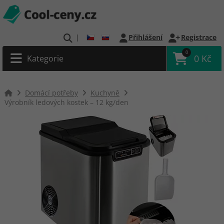
|
Přihlášení
Registrace
0
0 Kč
Kategorie
Domácí potřeby
Kuchyně
Výrobník ledových kostek – 12 kg/den