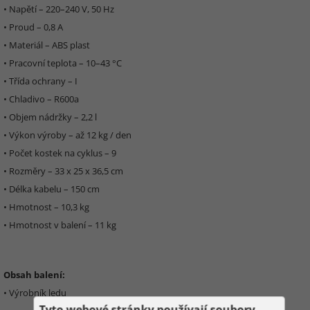
• Napětí – 220–240 V, 50 Hz
• Proud – 0,8 A
• Materiál – ABS plast
• Pracovní teplota – 10–43 °C
• Třída ochrany – I
• Chladivo – R600a
• Objem nádržky – 2,2 l
• Výkon výroby – až 12 kg / den
• Počet kostek na cyklus – 9
• Rozměry – 33 x 25 x 36,5 cm
• Délka kabelu – 150 cm
• Hmotnost – 10,3 kg
• Hmotnost v balení – 11 kg
Obsah balení:
• Výrobník ledu
Tyto webové stránky používají soubory