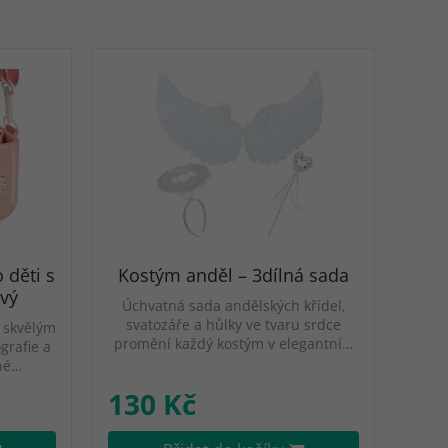
 děti s
Kostým anděl – 3dílná sada
ový
Úchvatná sada andělských křídel,
svatozáře a hůlky ve tvaru srdce
e skvělým
promění každý kostým v elegantní…
grafie a
hé…
130 Kč