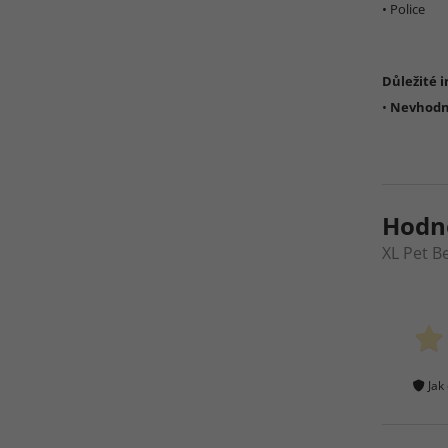
• Police
Důležité 
•
Nevhodné
Hodn
XL Pet B
Jak