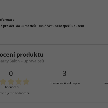
informace:
 pro děti do 36 měsíců
– malé části,
nebezpečí udušení
ocení produktu
eauty Salon – úprava psů
0
3
zákazníků již zakoupilo
zák
0 hodnocení
 ověřujeme hodnocení?