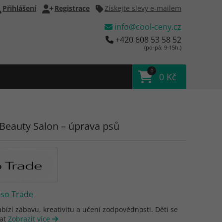
Přihlášení
Registrace
Získejte slevy e-mailem
info@cool-ceny.cz
+420 608 53 58 52
(po-pá: 9-15h.)
0
0 Kč
 Beauty Salon – úprava psů
Iso Trade
bízí zábavu, kreativitu a učení zodpovědnosti. Děti se
vat
Zobrazit více