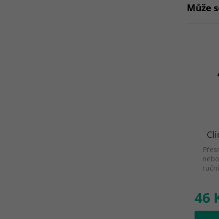
Může s
Cli
Přes
nebo
ruční
46 