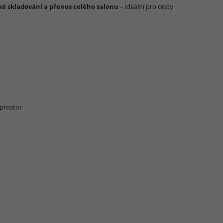
ké skladování a přenos celého salonu
– ideální pro cesty
 prostor