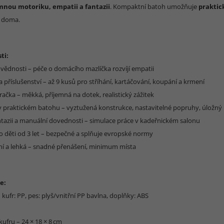
mnou motoriku, empatii a fantazii
. Kompaktní batoh umožňuje
praktic
í doma.
ti:
ovědnosti – péče o domácího mazlíčka rozvíjí empatii
a příslušenství – až 9 kusů pro stříhání, kartáčování, koupání a krmení
račka – měkká, příjemná na dotek, realistický zážitek
v praktickém batohu – vyztužená konstrukce, nastavitelné popruhy, úložný
antazii a manuální dovednosti – simulace práce v kadeřnickém salonu
ro děti od 3 let – bezpečné a splňuje evropské normy
í a lehká – snadné přenášení, minimum místa
e:
– kufr: PP, pes: plyš/vnitřní PP bavlna, doplňky: ABS
ufru – 24 × 18 × 8 cm