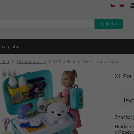
a a platba
 děti
Ostatní hračky
XL Pet Beauty Salon – úprava psů
XL Pet
Značka:
Hračka na
učí pečo