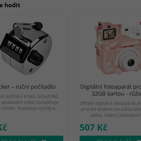
e hodit
cker – ruční počítadlo
Digitální fotoaparát pro
32GB kartou - růž
né počítání kroků, účastníků
 opakování cviků usnadňuje
Dětský digitální fotoaparát j
 clicker. Poskytuje rychlý a…
prvním krokem do světa foto
videa. Nabízí jednoduc
Kč
507 Kč