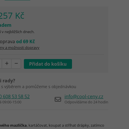
257 Kč
ladem
 v nejbližších dnech.
oprava
od 69 Kč
eny a možnosti dopravy
i rady?
 s výběrem a pomůžeme s objednávkou
0 608 53 58 52
info@cool-ceny.cz
á 09:00-15:00
Odpovídáme do 24 hodin
ového mazlíčka
, kartáčovat, koupat a stříhat drápky, zatímco