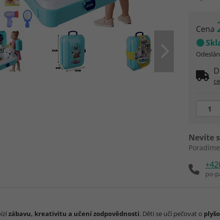
Cena
Sk
Odeslání
D
c
Nevíte s
Poradíme
+42
po-p
ízí
zábavu, kreativitu a učení zodpovědnosti
. Děti se učí pečovat o
plyš