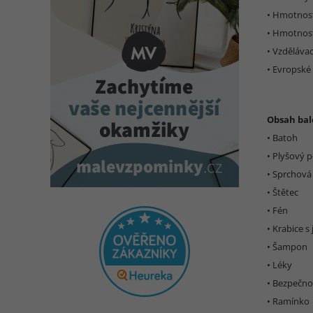
• Hmotnost
• Hmotnost
• Vzděláva
• Evropské
Obsah bal
• Batoh
• Plyšový p
• Sprchová 
• Štětec
• Fén
• Krabice s
• Šampon
• Léky
• Bezpečno
• Ramínko