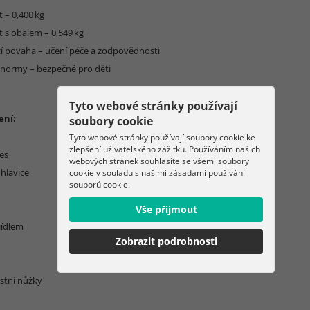
 – 0,400 kg
 s obalem – 0,549 kg
cí povaha – učení péče a zodpovědnosti
 normy – bezpečné pro děti
Tyto webové stránky používají
ení:
soubory cookie
Tyto webové stránky používají soubory cookie ke
zlepšení uživatelského zážitku. Používáním našich
es
webových stránek souhlasíte se všemi soubory
hlavice
cookie v souladu s našimi zásadami používání
souborů cookie.
Vše přijmout
 jídlem
Zobrazit podrobnosti
stní nůžky