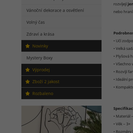
rozvíjejí
je
Vánoční dekorace a osvětlení
nebo hran
Volný čas
Podrobnos
Zdraví a krása
• Učí zodp
Novinky
• Velká sad
• Plyšová h
Mystery Boxy
• Všechno 
Výprodej
• Rozvíjí f
• Ideální p
Zboží 2 jakost
• Kompaktn
Rozbaleno
Specifikac
• Materiál 
• Věk – 3+
• Rozměry k