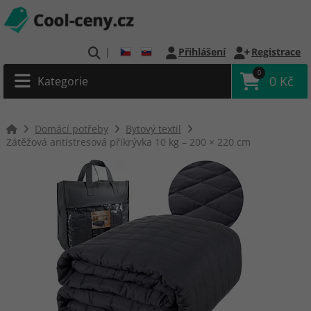
|
Přihlášení
Registrace
0
0 Kč
Kategorie
Domácí potřeby
Bytový textil
Zátěžová antistresová přikrývka 10 kg – 200 × 220 cm