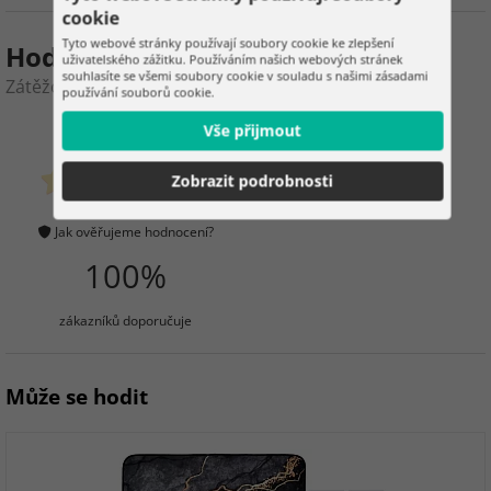
cookie
Tyto webové stránky používají soubory cookie ke zlepšení
Hodnocení produktu
uživatelského zážitku. Používáním našich webových stránek
souhlasíte se všemi soubory cookie v souladu s našimi zásadami
Zátěžová antistresová přikrývka 10 kg – 200 × 220 cm
používání souborů cookie.
Vše přijmout
0
3
Zobrazit podrobnosti
zákazníků již zakoupilo
0 hodnocení
Jak ověřujeme hodnocení?
100%
zákazníků doporučuje
Může se hodit