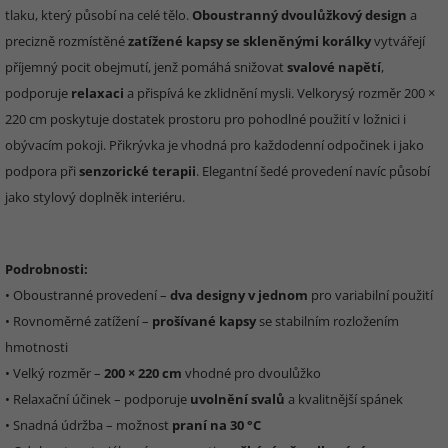
tlaku, který působí na celé tělo.
Oboustranný dvoulůžkový design
a
precizně rozmístěné
zatížené kapsy se skleněnými korálky
vytvářejí
příjemný pocit obejmutí, jenž pomáhá snižovat
svalové napětí
,
podporuje
relaxaci
a přispívá ke zklidnění mysli. Velkorysý rozměr 200 ×
220 cm poskytuje dostatek prostoru pro pohodlné použití v ložnici i
obývacím pokoji. Přikrývka je vhodná pro každodenní odpočinek i jako
podpora při
senzorické terapii
. Elegantní šedé provedení navíc působí
jako stylový doplněk interiéru.
Podrobnosti:
• Oboustranné provedení –
dva designy v jednom
pro variabilní použití
• Rovnoměrné zatížení –
prošívané kapsy
se stabilním rozložením
hmotnosti
• Velký rozměr –
200 × 220 cm
vhodné pro dvoulůžko
• Relaxační účinek – podporuje
uvolnění svalů
a kvalitnější spánek
• Snadná údržba – možnost
praní na 30 °C