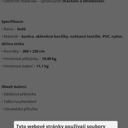
• Odolnost materiálu – úprava proti
mačkání a žmolkování
Specifikace:
• Barva –
šedá
• Materiál –
bavlna, skleněné korálky, netkaná textilie, PVC, nylon,
slitina zinku
• Rozměry –
200 × 220 cm
• Hmotnost přikrývky –
10,69 kg
• Hmotnost balení –
11,1 kg
Obsah balení:
• Zátěžová přikrývka
• Taška na přenášení
• Uživatelská příručka
Tyto webové stránky používají soubory