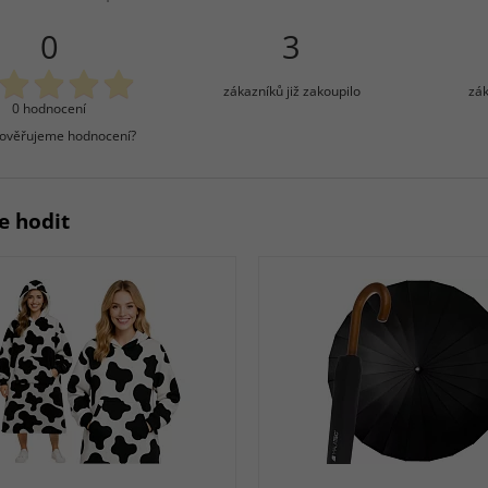
0
3
zákazníků již zakoupilo
zák
0 hodnocení
 ověřujeme hodnocení?
e hodit