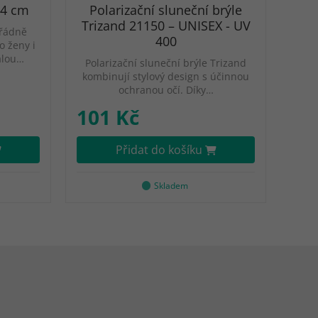
24 cm
Polarizační sluneční brýle
Trizand 21150 – UNISEX - UV
ořádně
400
o ženy i
alou…
Polarizační sluneční brýle Trizand
kombinují stylový design s účinnou
ochranou očí. Díky…
101 Kč
Přidat do košíku
Skladem