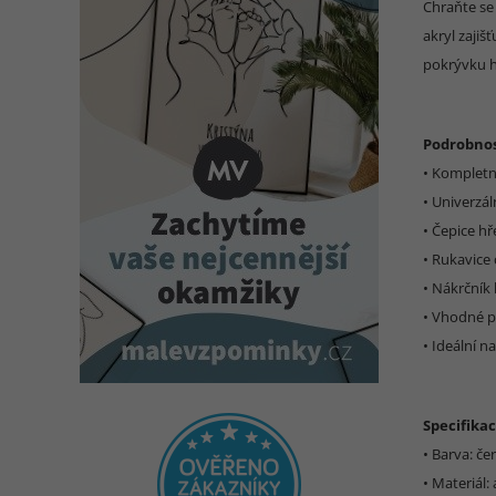
Chraňte se 
akryl zaji
pokrývku h
Podrobnos
• Kompletní
• Univerzá
• Čepice hř
• Rukavice
• Nákrčník 
• Vhodné p
• Ideální n
Specifikac
• Barva: če
• Materiál: 