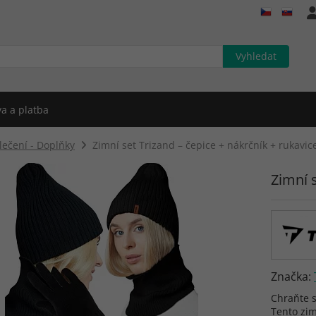
a a platba
lečení - Doplňky
Zimní set Trizand – čepice + nákrčník + rukavic
Zimní s
Značka:
Chraňte s
Tento zim