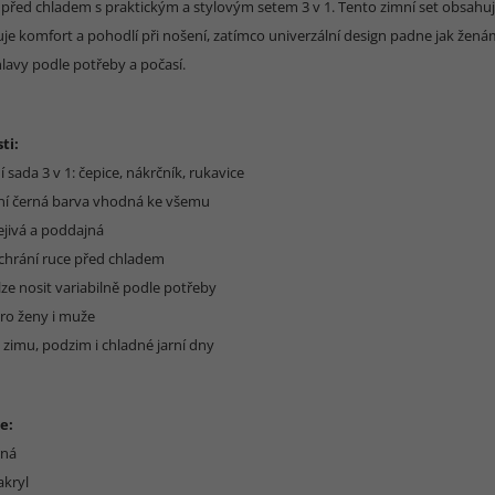
před chladem s praktickým a stylovým setem 3 v 1. Tento zimní set obsahuje 
šťuje komfort a pohodlí při nošení, zatímco univerzální design padne jak že
lavy podle potřeby a počasí.
ti:
 sada 3 v 1: čepice, nákrčník, rukavice
lní černá barva vhodná ke všemu
ejivá a poddajná
 chrání ruce před chladem
lze nosit variabilně podle potřeby
ro ženy i muže
a zimu, podzim i chladné jarní dny
e:
rná
akryl