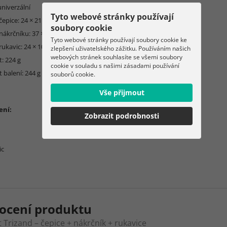
univerzální
Tyto webové stránky používají
čepice: 24 × 21 cm
soubory cookie
nákrčníku: 37 × 29 cm
Tyto webové stránky používají soubory cookie ke
rukavic: 24 × 10 cm
zlepšení uživatelského zážitku. Používáním našich
webových stránek souhlasíte se všemi soubory
: 224 g
cookie v souladu s našimi zásadami používání
 balení: 244 g
souborů cookie.
Vše přijmout
ení:
Zobrazit podrobnosti
ic
ocení produktu
t Trizand – čepice + nákrčník + rukavice