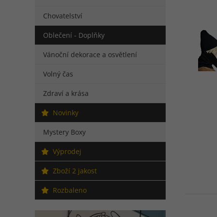
Chovatelství
Oblečení - Doplňky
Vánoční dekorace a osvětlení
Volný čas
Zdraví a krása
Novinky
Mystery Boxy
Výprodej
Zboží 2 jakost
Rozbaleno