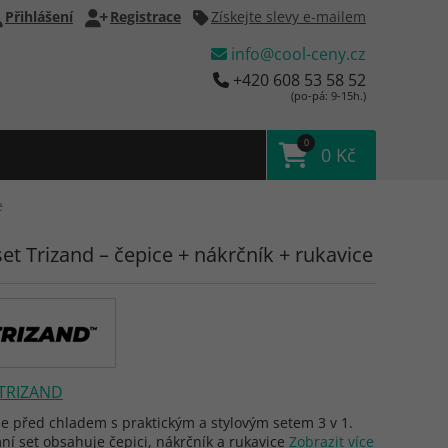
Přihlášení
Registrace
Získejte slevy e-mailem
info@cool-ceny.cz
+420 608 53 58 52
(po-pá: 9-15h.)
0
0 Kč
e
et Trizand – čepice + nákrčník + rukavice
TRIZAND
e před chladem s praktickým a stylovým setem 3 v 1.
ní set obsahuje čepici, nákrčník a rukavice
Zobrazit více