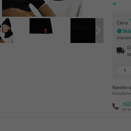
Cena
Sk
Odeslání
D
c
Nevíte s
Poradíme
+42
po-p