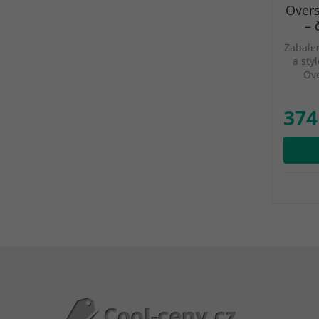
Overs
– 
Zabalen
a sty
Ove
374