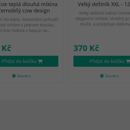
ize teplá dlouhá mikina
Velký deštník XXL - 1
černobílý cow design
Velký deštník nabízí mim
elegantní vzhled, vhodný pr
í do tepla, maximální pohodlí
muže, a poskytuje dokon
lový vzhled v jednom kousku.
rsize mikina s kapucí ve…
 Kč
370 Kč
Přidat do košíku
Přidat do košíku
Skladem
Skladem