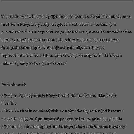
Vneste do svého interiéru příjemnou atmosféru s elegantním
obrazem s
motivem kávy
, který zaujme stylovým vzhledem a nadčasovým
provedením. Skvěle doplní
kuchyni
, jídelní kout, kancelář i domácí coffee
corner a dodá prostoru osobitý charakter. Kvalitní tisk na pevném
fotografickém papíru
zaručuje ostré detaily, syté barvy a
reprezentativní vzhled. Obraz potěší také jako
originální dárek
pro
milovníky kávy a vkusných dekorací.
Podrobnosti:
• Design – Stylový
motiv kávy
vhodný do moderního i klasického
interiéru
• Tisk – Kvalitní
inkoustový tisk
s ostrými detaily a věrnými barvami
• Povrch – Elegantní
polomatné provedení
omezuje odlesky světla
• Dekorace – Ideální doplněk do
kuchyně, kanceláře nebo kavárny