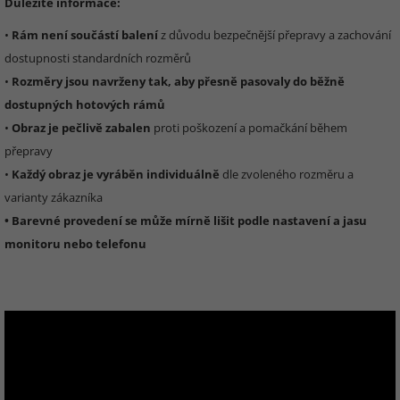
Důležité informace:
•
Rám není součástí balení
z důvodu bezpečnější přepravy a zachování
dostupnosti standardních rozměrů
•
Rozměry jsou navrženy tak, aby přesně pasovaly do běžně
dostupných hotových rámů
•
Obraz je pečlivě zabalen
proti poškození a pomačkání během
přepravy
•
Každý obraz je vyráběn individuálně
dle zvoleného rozměru a
varianty zákazníka
• Barevné provedení se může mírně lišit podle nastavení a jasu
monitoru nebo telefonu