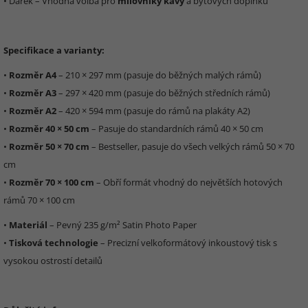
• Dárek – Vhodná volba pro
milovníky kávy
a bytových doplňků
Specifikace a varianty:
•
Rozměr A4
– 210 × 297 mm (pasuje do běžných malých rámů)
•
Rozměr A3
– 297 × 420 mm (pasuje do běžných středních rámů)
•
Rozměr A2
– 420 × 594 mm (pasuje do rámů na plakáty A2)
•
Rozměr 40 × 50 cm
– Pasuje do standardních rámů 40 × 50 cm
•
Rozměr 50 × 70 cm
– Bestseller, pasuje do všech velkých rámů 50 × 70
cm
•
Rozměr 70 × 100 cm
– Obří formát vhodný do největších hotových
rámů 70 × 100 cm
•
Materiál
– Pevný 235 g/m² Satin Photo Paper
•
Tisková technologie
– Precizní velkoformátový inkoustový tisk s
vysokou ostrostí detailů