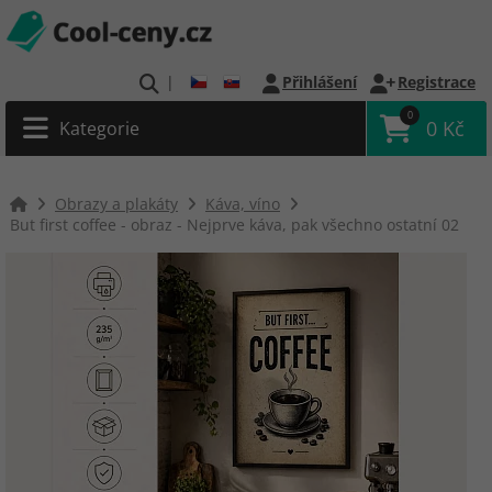
|
Přihlášení
Registrace
0
0 Kč
Kategorie
Obrazy a plakáty
Káva, víno
But first coffee - obraz - Nejprve káva, pak všechno ostatní 02