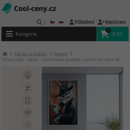
|
Přihlášení
Registrace
0
0 Kč
Kategorie
Obrazy a plakáty
Design
Drsný zajíc - obraz - Stylizovaná postava v urban art stylu 46