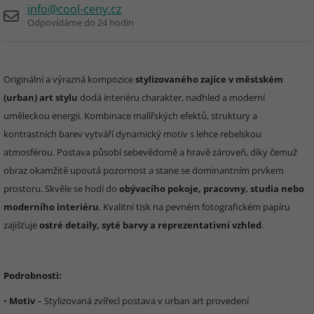
info@cool-ceny.cz
Odpovídáme do 24 hodin
Originální a výrazná kompozice
stylizovaného zajíce v městském
(urban) art stylu
dodá interiéru charakter, nadhled a moderní
uměleckou energii. Kombinace malířských efektů, struktury a
kontrastních barev vytváří dynamický motiv s lehce rebelskou
atmosférou. Postava působí sebevědomě a hravě zároveň, díky čemuž
obraz okamžitě upoutá pozornost a stane se dominantním prvkem
prostoru. Skvěle se hodí do
obývacího pokoje, pracovny, studia nebo
moderního interiéru
. Kvalitní tisk na pevném fotografickém papíru
zajišťuje
ostré detaily, syté barvy a reprezentativní vzhled
.
Podrobnosti:
•
Motiv
– Stylizovaná zvířecí postava v urban art provedení