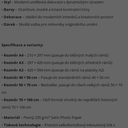
•
Styl
– Moderní umělecká dekorace s dynamickým výrazem
•
Barvy
– Oranžové, modré a tmavé kontrastní tóny
•
Dekorace
– Ideální do moderních interiérů a kreativních prostor
•
Dárek
– Skvělá volba pro milovníky originálního umění
Specifikace a varianty:
•
Rozměr A4
– 210 × 297 mm (pasuje do běžných malých rámů)
•
Rozměr A3
– 297 × 420 mm (pasuje do běžných středních rámů)
•
Rozměr A2
– 420 × 594 mm (pasuje do rámů na plakáty A2)
•
Rozměr 40 × 50 cm
– Pasuje do standardních rámů 40 × 50 cm
•
Rozměr 50 × 70 cm
– Bestseller, pasuje do všech velkých rámů 50 × 70
cm
•
Rozměr 70 × 100 cm
– Obří formát vhodný do největších hotových
rámů 70 × 100 cm
•
Materiál
– Pevný 235 g/m² Satin Photo Paper
•
Tisková technologie
– Precizní velkoformátový inkoustový tisk s