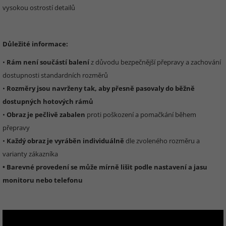
vysokou ostrostí detailů
Důležité informace:
•
Rám není součástí balení
z důvodu bezpečnější přepravy a zachování
dostupnosti standardních rozměrů
•
Rozměry jsou navrženy tak, aby přesně pasovaly do běžně
dostupných hotových rámů
•
Obraz je pečlivě zabalen
proti poškození a pomačkání během
přepravy
•
Každý obraz je vyráběn individuálně
dle zvoleného rozměru a
varianty zákazníka
• Barevné provedení se může mírně lišit podle nastavení a jasu
monitoru nebo telefonu