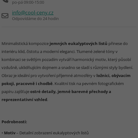
po-pá 09:00-15:00
info@cool-ceny.cz
Odpovídáme do 24 hodin
Minimalistická kompozice
jemných eukalyptových listů
přinese do
interiéru klid, čistotu a moderní eleganci. Tlumené zelené tóny v
kombinaci se světlým pozadím vytváří harmonický motiv, který působí
vzdušně, uklidňujícím dojmem a snadno se sladí s různými styly bydlení.
Obraz je ideální pro vytvoření příjemné atmosféry v
ložnici, obývacím
pokoji, pracovně i chodbě
. Kvalitní tisk na pevném fotografickém
papíru zajišťuje
ostré detaily, jemné barevné přechody a
reprezentativní vzhled
.
Podrobnosti:
•
Motiv
– Detailní zobrazení eukalyptových listů