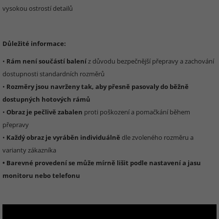
vysokou ostrostí detailů
Důležité informace:
•
Rám není součástí balení
z důvodu bezpečnější přepravy a zachování
dostupnosti standardních rozměrů
•
Rozměry jsou navrženy tak, aby přesně pasovaly do běžně
dostupných hotových rámů
•
Obraz je pečlivě zabalen
proti poškození a pomačkání během
přepravy
•
Každý obraz je vyráběn individuálně
dle zvoleného rozměru a
varianty zákazníka
• Barevné provedení se může mírně lišit podle nastavení a jasu
monitoru nebo telefonu