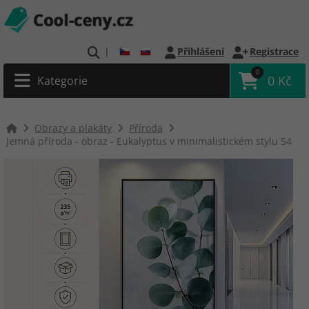
|
Přihlášení
Registrace
0
0 Kč
Kategorie
Obrazy a plakáty
Příroda
Jemná příroda - obraz - Eukalyptus v minimalistickém stylu 54