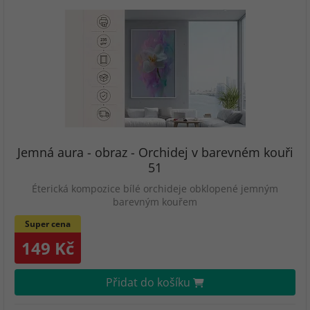
Jemná aura - obraz - Orchidej v barevném kouři
51
Éterická kompozice bílé orchideje obklopené jemným
barevným kouřem
Super cena
149 Kč
Přidat do košíku