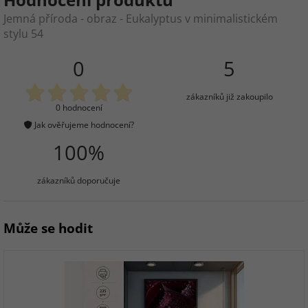
Jemná příroda - obraz - Eukalyptus v minimalistickém
stylu 54
0
5
zákazníků již zakoupilo
0 hodnocení
Jak ověřujeme hodnocení?
100%
zákazníků doporučuje
Může se hodit