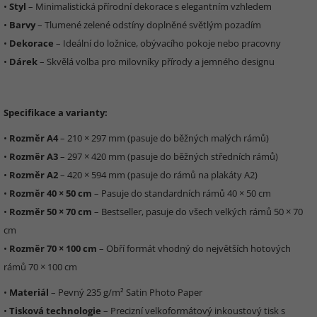
•
Styl
– Minimalistická přírodní dekorace s elegantním vzhledem
•
Barvy
– Tlumené zelené odstíny doplněné světlým pozadím
•
Dekorace
– Ideální do ložnice, obývacího pokoje nebo pracovny
•
Dárek
– Skvělá volba pro milovníky přírody a jemného designu
Specifikace a varianty:
•
Rozměr A4
– 210 × 297 mm (pasuje do běžných malých rámů)
•
Rozměr A3
– 297 × 420 mm (pasuje do běžných středních rámů)
•
Rozměr A2
– 420 × 594 mm (pasuje do rámů na plakáty A2)
•
Rozměr 40 × 50 cm
– Pasuje do standardních rámů 40 × 50 cm
•
Rozměr 50 × 70 cm
– Bestseller, pasuje do všech velkých rámů 50 × 70
cm
•
Rozměr 70 × 100 cm
– Obří formát vhodný do největších hotových
rámů 70 × 100 cm
•
Materiál
– Pevný 235 g/m² Satin Photo Paper
•
Tisková technologie
– Precizní velkoformátový inkoustový tisk s