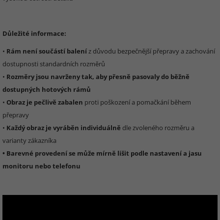
Důležité informace:
•
Rám není součástí balení
z důvodu bezpečnější přepravy a zachování
dostupnosti standardních rozměrů
•
Rozměry jsou navrženy tak, aby přesně pasovaly do běžně
dostupných hotových rámů
•
Obraz je pečlivě zabalen
proti poškození a pomačkání během
přepravy
•
Každý obraz je vyráběn individuálně
dle zvoleného rozměru a
varianty zákazníka
• Barevné provedení se může mírně lišit podle nastavení a jasu
monitoru nebo telefonu