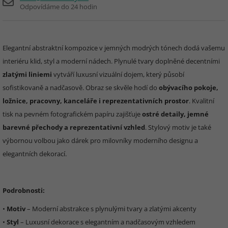
Odpovídáme do 24 hodin
Elegantní abstraktní kompozice v jemných modrých tónech dodá vašemu
interiéru klid, styl a moderní nádech. Plynulé tvary doplněné decentními
zlatými liniemi
vytváří luxusní vizuální dojem, který působí
sofistikovaně a nadčasově. Obraz se skvěle hodí do
obývacího pokoje,
ložnice, pracovny, kanceláře i reprezentativních prostor
. Kvalitní
tisk na pevném fotografickém papíru zajišťuje
ostré detaily, jemné
barevné přechody a reprezentativní vzhled
. Stylový motiv je také
výbornou volbou jako dárek pro milovníky moderního designu a
elegantních dekorací.
Podrobnosti:
•
Motiv
– Moderní abstrakce s plynulými tvary a zlatými akcenty
•
Styl
– Luxusní dekorace s elegantním a nadčasovým vzhledem