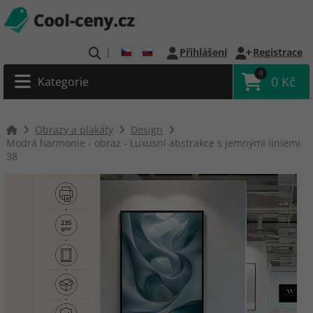
|
Přihlášení
Registrace
0
0 Kč
Kategorie
Obrazy a plakáty
Design
Modrá harmonie - obraz - Luxusní abstrakce s jemnými liniemi
38