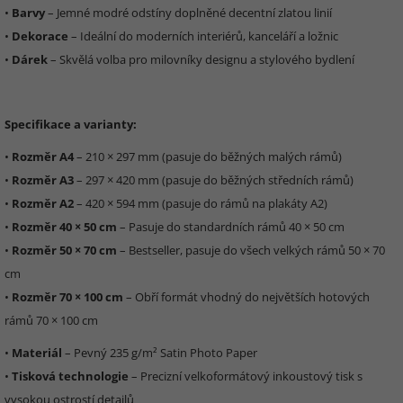
•
Barvy
– Jemné modré odstíny doplněné decentní zlatou linií
•
Dekorace
– Ideální do moderních interiérů, kanceláří a ložnic
•
Dárek
– Skvělá volba pro milovníky designu a stylového bydlení
Specifikace a varianty:
•
Rozměr A4
– 210 × 297 mm (pasuje do běžných malých rámů)
•
Rozměr A3
– 297 × 420 mm (pasuje do běžných středních rámů)
•
Rozměr A2
– 420 × 594 mm (pasuje do rámů na plakáty A2)
•
Rozměr 40 × 50 cm
– Pasuje do standardních rámů 40 × 50 cm
•
Rozměr 50 × 70 cm
– Bestseller, pasuje do všech velkých rámů 50 × 70
cm
•
Rozměr 70 × 100 cm
– Obří formát vhodný do největších hotových
rámů 70 × 100 cm
•
Materiál
– Pevný 235 g/m² Satin Photo Paper
•
Tisková technologie
– Precizní velkoformátový inkoustový tisk s
vysokou ostrostí detailů