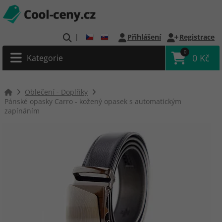
|
Přihlášení
Registrace
0
0 Kč
Kategorie
Oblečení - Doplňky
Pánské opasky Carro - kožený opasek s automatickým
zapínáním