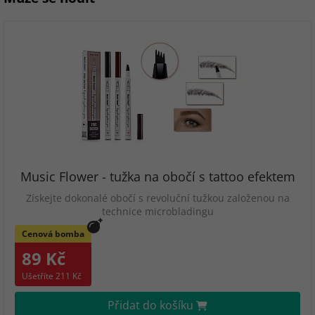
Music Flower - tužka na obočí s tattoo efektem
Získejte dokonalé obočí s revoluční tužkou založenou na
technice microbladingu
Cenová bomba
89 Kč
Ušetříte 211 Kč
Přidat do košíku