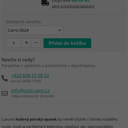
Doprava
od 69 Kč
ceny a možnosti dopravy
Dostupné varianty
Carro 5024
Nevíte si rady?
Poradíme s výběrem a pomůžeme s objednávkou
+420 608 53 58 52
po-pá 09:00-15:00
info@cool-ceny.cz
Odpovídáme do 24 hodin
Luxusní
kožený pánský opasek
by neměl chybět v šatníku každého
muže. Hodí se perfektně k ležérnímu oblečení, ale i slavnostnějším