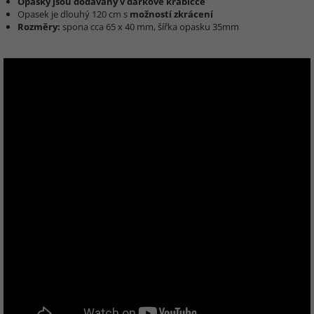
Opasky jsou dodávány v dárkové krabičce
Opasek je dlouhý 120 cm s
možností zkrácení
Rozměry:
spona cca 65 x 40 mm, šířka opasku 35mm