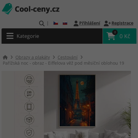
|
Přihlášení
Registrace
0
0 Kč
Kategorie
Obrazy a plakáty
Cestování
Pařížská noc - obraz - Eiffelova věž pod měsíční oblohou 19