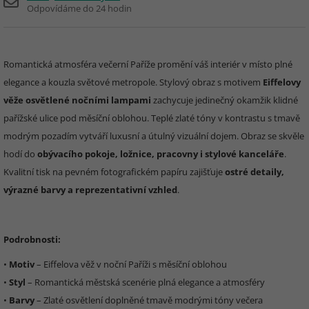
Odpovídáme do 24 hodin
Romantická atmosféra večerní Paříže promění váš interiér v místo plné
elegance a kouzla světové metropole. Stylový obraz s motivem
Eiffelovy
věže osvětlené nočními lampami
zachycuje jedinečný okamžik klidné
pařížské ulice pod měsíční oblohou. Teplé zlaté tóny v kontrastu s tmavě
modrým pozadím vytváří luxusní a útulný vizuální dojem. Obraz se skvěle
hodí do
obývacího pokoje, ložnice, pracovny i stylové kanceláře
.
Kvalitní tisk na pevném fotografickém papíru zajišťuje
ostré detaily,
výrazné barvy a reprezentativní vzhled
.
Podrobnosti:
•
Motiv
– Eiffelova věž v noční Paříži s měsíční oblohou
•
Styl
– Romantická městská scenérie plná elegance a atmosféry
•
Barvy
– Zlaté osvětlení doplněné tmavě modrými tóny večera