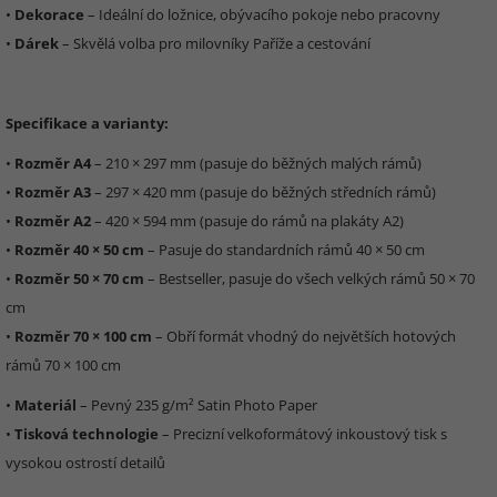
•
Dekorace
– Ideální do ložnice, obývacího pokoje nebo pracovny
•
Dárek
– Skvělá volba pro milovníky Paříže a cestování
Specifikace a varianty:
•
Rozměr A4
– 210 × 297 mm (pasuje do běžných malých rámů)
•
Rozměr A3
– 297 × 420 mm (pasuje do běžných středních rámů)
•
Rozměr A2
– 420 × 594 mm (pasuje do rámů na plakáty A2)
•
Rozměr 40 × 50 cm
– Pasuje do standardních rámů 40 × 50 cm
•
Rozměr 50 × 70 cm
– Bestseller, pasuje do všech velkých rámů 50 × 70
cm
•
Rozměr 70 × 100 cm
– Obří formát vhodný do největších hotových
rámů 70 × 100 cm
•
Materiál
– Pevný 235 g/m² Satin Photo Paper
•
Tisková technologie
– Precizní velkoformátový inkoustový tisk s
vysokou ostrostí detailů