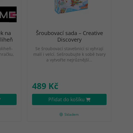
ek na
Šroubovací sada – Creative
oliheň
Discovery
oliheň-
Se šroubovací stavebnicí si vyhrají
hračku,
malí i velcí. Sešroubujte k sobě tvary
a vytvořte nejrůznější…
489 Kč
Přidat do košíku
Skladem