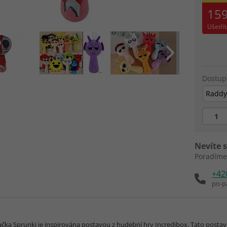
159
Ušetří
Dostup
Raddy
Nevíte s
Poradíme
+42
po-p
ačka Sprunki je inspirována postavou z hudební hry Incredibox. Tato postav