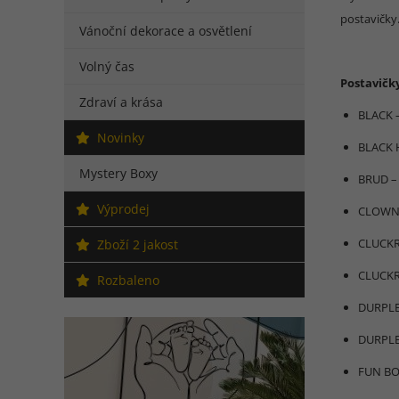
postavičky.
Vánoční dekorace a osvětlení
Volný čas
Postavičk
Zdraví a krása
BLACK 
Novinky
BLACK 
Mystery Boxy
BRUD –
Výprodej
CLOWN 
CLUCKR
Zboží 2 jakost
CLUCKR
Rozbaleno
DURPLE
DURPLE
FUN BO