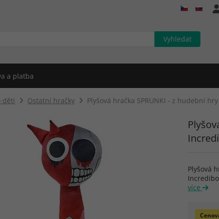
a a platba
 děti
Ostatní hračky
Plyšová hračka SPRUNKI - z hudební hry
Plyšov
Incred
Plyšová h
Incredibo
více
Cenov