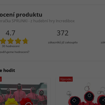
ocení produktu
hračka SPRUNKI - z hudební hry Incredibox
4.7
372
zákazníků již zakoupilo
zák
30 hodnocení
 ověřujeme hodnocení?
e hodit
j
Výprodej