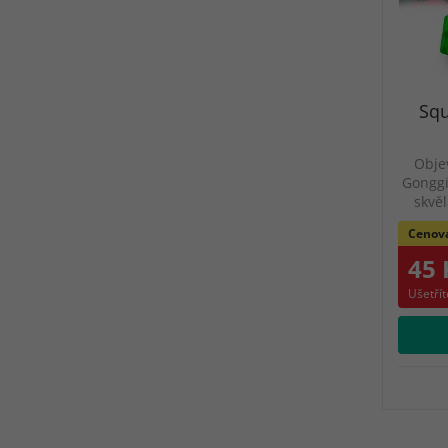
Squ
Objev
Gonggi
skvě
Cenov
45 
Ušetřít