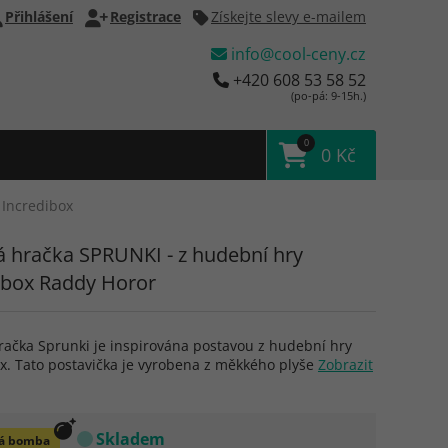
Přihlášení
Registrace
Získejte slevy e-mailem
info@cool-ceny.cz
+420 608 53 58 52
(po-pá: 9-15h.)
0
0 Kč
 Incredibox
á hračka SPRUNKI - z hudební hry
ibox Raddy Horor
račka Sprunki je inspirována postavou z hudební hry
x. Tato postavička je vyrobena z měkkého plyše
Zobrazit
Skladem
á bomba