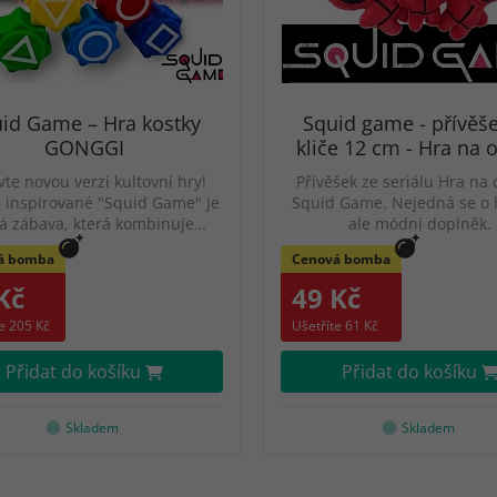
id Game – Hra kostky
Squid game - přívěš
GONGGI
kliče 12 cm - Hra na 
te novou verzi kultovní hry!
Přívěšek ze seriálu Hra na 
 inspirované "Squid Game" je
Squid Game. Nejedná se o 
lá zábava, která kombinuje…
ale módní doplněk.
á bomba
Cenová bomba
Kč
49 Kč
e 205 Kč
Ušetříte 61 Kč
Přidat do košíku
Přidat do košíku
Skladem
Skladem