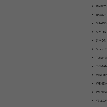
RADDY 
RADDY 
SHARK 
SIMON 
SIMON 
SKY – 2
TUNNER
TV MAN
VINERI
WENDA 
WENDA 
YELLOW