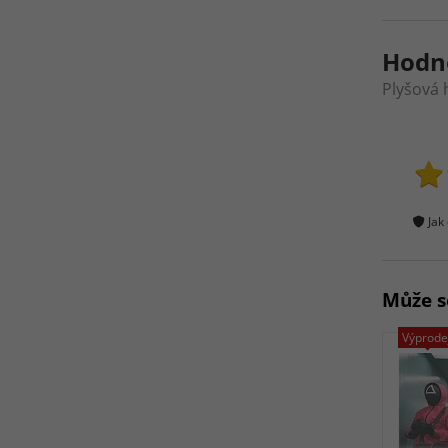
Hodn
Plyšová 
Jak
Může s
Výprode