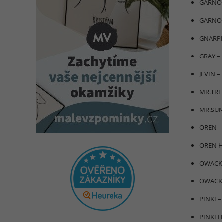
GARNOL
GARNOL
GNARPI
GRAY –
JEVIN –
MR.TRE
MR.SUN
OREN –
OREN H
OWACKX
OWACKX
PINKI –
PINKI 