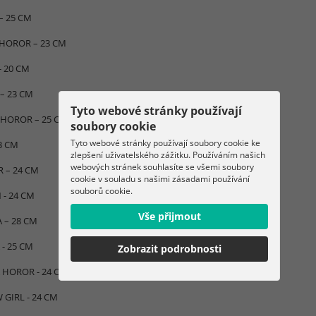
– 25 CM
HOROR – 23 CM
- 20 CM
– 23 CM
Tyto webové stránky používají
HOROR – 25 CM
soubory cookie
Tyto webové stránky používají soubory cookie ke
3 CM
zlepšení uživatelského zážitku. Používáním našich
webových stránek souhlasíte se všemi soubory
 – 24 CM
cookie v souladu s našimi zásadami používání
souborů cookie.
 - 24 CM
Vše přijmout
A – 28 CM
- 25 CM
Zobrazit podrobnosti
HOROR - 24 CM
 GIRL - 24 CM