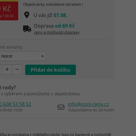
Objednávky odesíláme obratem !
 Kč
U vás již
07.08.
te
136 Kč
Doprava
od 69 Kč
ceny a možnosti dopravy
né varianty
 Horor
i rady?
 s výběrem a pomůžeme s objednávkou
0 608 53 58 52
info@cool-ceny.cz
á 09:00-15:00
Odpovídáme do 24 hodin
ička je vyrobena z měkkého plyše. Jsou to barevné a roztomilé