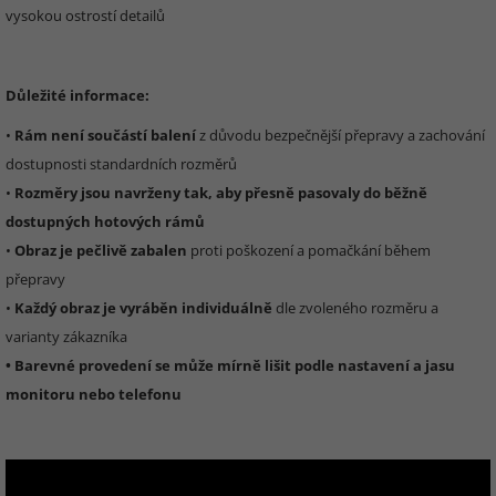
vysokou ostrostí detailů
Důležité informace:
•
Rám není součástí balení
z důvodu bezpečnější přepravy a zachování
dostupnosti standardních rozměrů
•
Rozměry jsou navrženy tak, aby přesně pasovaly do běžně
dostupných hotových rámů
•
Obraz je pečlivě zabalen
proti poškození a pomačkání během
přepravy
•
Každý obraz je vyráběn individuálně
dle zvoleného rozměru a
varianty zákazníka
• Barevné provedení se může mírně lišit podle nastavení a jasu
monitoru nebo telefonu