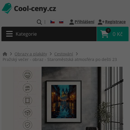
|
Přihlášení
Registrace
0
0 Kč
Kategorie
Obrazy a plakáty
Cestování
Pražský večer - obraz - Staroměstská atmosféra po dešti 23