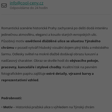
info@cool-ceny.cz
Odpovídáme do 24 hodin
Romantická scenérie historické Prahy zachycená po dešti dodá interiéru
jedinečnou atmosféru, eleganci a kouzlo starých evropských ulic.
Působivý motiv
osvětlené dlážděné ulice se siluetou Týnského
chrámu
v pozadí vytváří hluboký vizuální dojem plný klidu a městského
šarmu. Odlesky světel na mokré dlažbě dodávají obrazu luxusní a
nadčasový charakter. Obraz se skvěle hodí do
obývacího pokoje,
pracovny, kanceláře i stylové chodby
. Kvalitní tisk na pevném
fotografickém papíru zajišťuje
ostré detaily, výrazné barvy a
reprezentativní vzhled
.
Podrobnosti:
•
Motiv
– Historická pražská ulice s výhledem na Týnský chrám