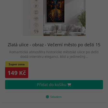
Zlatá ulice - obraz - Večerní město po dešti 15
Romantická atmosféra historické městské ulice po dešti
dodá interiéru eleganci, klid a jedinečný…
Super cena
149 Kč
Přidat do košíku
Skladem