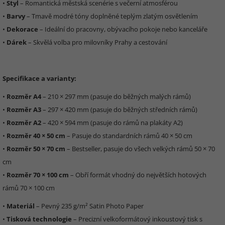
•
Styl
– Romantická městská scenérie s večerní atmosférou
•
Barvy
– Tmavě modré tóny doplněné teplým zlatým osvětlením
•
Dekorace
– Ideální do pracovny, obývacího pokoje nebo kanceláře
•
Dárek
– Skvělá volba pro milovníky Prahy a cestování
Specifikace a varianty:
•
Rozměr A4
– 210 × 297 mm (pasuje do běžných malých rámů)
•
Rozměr A3
– 297 × 420 mm (pasuje do běžných středních rámů)
•
Rozměr A2
– 420 × 594 mm (pasuje do rámů na plakáty A2)
•
Rozměr 40 × 50 cm
– Pasuje do standardních rámů 40 × 50 cm
•
Rozměr 50 × 70 cm
– Bestseller, pasuje do všech velkých rámů 50 × 70
cm
•
Rozměr 70 × 100 cm
– Obří formát vhodný do největších hotových
rámů 70 × 100 cm
•
Materiál
– Pevný 235 g/m² Satin Photo Paper
•
Tisková technologie
– Precizní velkoformátový inkoustový tisk s