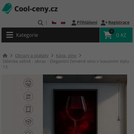
|
Přihlášení
Registrace
0
0 Kč
Kategorie
Obrazy a plakáty
Káva, víno
Sklenka vášně - obraz - Elegantní červené víno v luxusním stylu
13