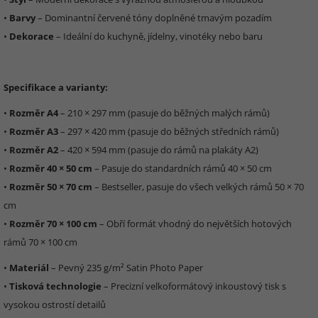
•
Barvy
– Dominantní červené tóny doplněné tmavým pozadím
•
Dekorace
– Ideální do kuchyně, jídelny, vinotéky nebo baru
Specifikace a varianty:
•
Rozměr A4
– 210 × 297 mm (pasuje do běžných malých rámů)
•
Rozměr A3
– 297 × 420 mm (pasuje do běžných středních rámů)
•
Rozměr A2
– 420 × 594 mm (pasuje do rámů na plakáty A2)
•
Rozměr 40 × 50 cm
– Pasuje do standardních rámů 40 × 50 cm
•
Rozměr 50 × 70 cm
– Bestseller, pasuje do všech velkých rámů 50 × 70
cm
•
Rozměr 70 × 100 cm
– Obří formát vhodný do největších hotových
rámů 70 × 100 cm
•
Materiál
– Pevný 235 g/m² Satin Photo Paper
•
Tisková technologie
– Precizní velkoformátový inkoustový tisk s
vysokou ostrostí detailů