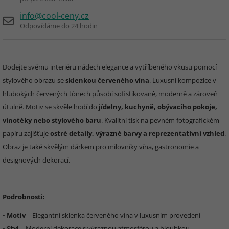
info@cool-ceny.cz
Odpovídáme do 24 hodin
Dodejte svému interiéru nádech elegance a vytříbeného vkusu pomocí
stylového obrazu se
sklenkou červeného vína
. Luxusní kompozice v
hlubokých červených tónech působí sofistikovaně, moderně a zároveň
útulně. Motiv se skvěle hodí do
jídelny, kuchyně, obývacího pokoje,
vinotéky nebo stylového baru
. Kvalitní tisk na pevném fotografickém
papíru zajišťuje
ostré detaily, výrazné barvy a reprezentativní vzhled
.
Obraz je také skvělým dárkem pro milovníky vína, gastronomie a
designových dekorací.
Podrobnosti:
•
Motiv
– Elegantní sklenka červeného vína v luxusním provedení
•
Styl
– Moderní dekorace s výraznou atmosférou a hloubkou