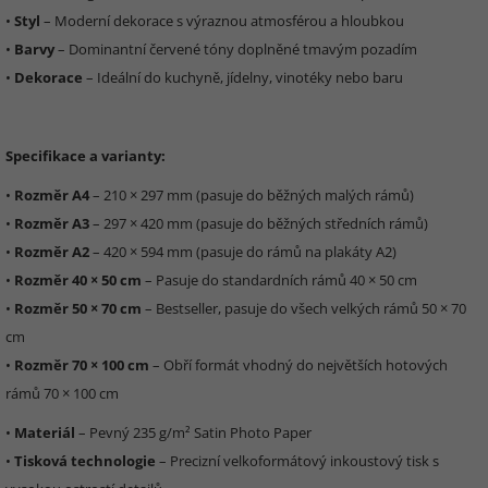
•
Styl
– Moderní dekorace s výraznou atmosférou a hloubkou
•
Barvy
– Dominantní červené tóny doplněné tmavým pozadím
•
Dekorace
– Ideální do kuchyně, jídelny, vinotéky nebo baru
Specifikace a varianty:
•
Rozměr A4
– 210 × 297 mm (pasuje do běžných malých rámů)
•
Rozměr A3
– 297 × 420 mm (pasuje do běžných středních rámů)
•
Rozměr A2
– 420 × 594 mm (pasuje do rámů na plakáty A2)
•
Rozměr 40 × 50 cm
– Pasuje do standardních rámů 40 × 50 cm
•
Rozměr 50 × 70 cm
– Bestseller, pasuje do všech velkých rámů 50 × 70
cm
•
Rozměr 70 × 100 cm
– Obří formát vhodný do největších hotových
rámů 70 × 100 cm
•
Materiál
– Pevný 235 g/m² Satin Photo Paper
•
Tisková technologie
– Precizní velkoformátový inkoustový tisk s