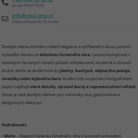
po-pá 09:00-15:00
info@cool-ceny.cz
Odpovídáme do 24 hodin
Dodejte svému interiéru nádech elegance a vytříbeného vkusu pomocí
stylového obrazu se
sklenkou červeného vína
. Luxusní kompozice v
hlubokých červených tónech působí sofistikovaně, moderně a zároveň
útulně. Motiv se skvěle hodí do
jídelny, kuchyně, obývacího pokoje,
vinotéky nebo stylového baru
. Kvalitní tisk na pevném fotografickém
papíru zajišťuje
ostré detaily, výrazné barvy a reprezentativní vzhled
.
Obraz je také skvělým dárkem pro milovníky vína, gastronomie a
designových dekorací.
Podrobnosti:
•
Motiv
– Elegantní sklenka červeného vína v luxusním provedení