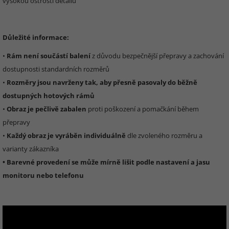
vysokou ostrostí detailů
Důležité informace:
•
Rám není součástí balení
z důvodu bezpečnější přepravy a zachování
dostupnosti standardních rozměrů
•
Rozměry jsou navrženy tak, aby přesně pasovaly do běžně
dostupných hotových rámů
•
Obraz je pečlivě zabalen
proti poškození a pomačkání během
přepravy
•
Každý obraz je vyráběn individuálně
dle zvoleného rozměru a
varianty zákazníka
• Barevné provedení se může mírně lišit podle nastavení a jasu
monitoru nebo telefonu