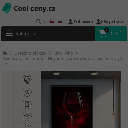
|
Přihlášení
Registrace
0
0 Kč
Kategorie
Obrazy a plakáty
Káva, víno
Sklenka vášně - obraz - Elegantní červené víno v luxusním stylu
13